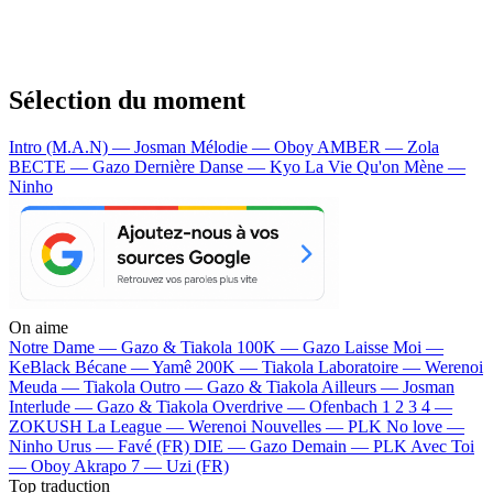
Sélection du moment
Intro (M.A.N) — Josman
Mélodie — Oboy
AMBER — Zola
BECTE — Gazo
Dernière Danse — Kyo
La Vie Qu'on Mène —
Ninho
On aime
Notre Dame —
Gazo & Tiakola
100K —
Gazo
Laisse Moi —
KeBlack
Bécane —
Yamê
200K —
Tiakola
Laboratoire —
Werenoi
Meuda —
Tiakola
Outro —
Gazo & Tiakola
Ailleurs —
Josman
Interlude —
Gazo & Tiakola
Overdrive —
Ofenbach
1 2 3 4 —
ZOKUSH
La League —
Werenoi
Nouvelles —
PLK
No love —
Ninho
Urus —
Favé (FR)
DIE —
Gazo
Demain —
PLK
Avec Toi
—
Oboy
Akrapo 7 —
Uzi (FR)
Top traduction