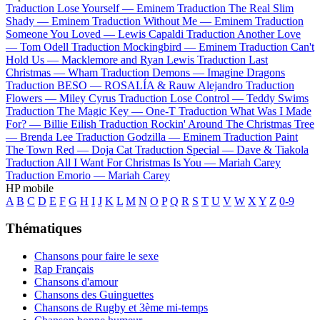
Traduction Lose Yourself —
Eminem
Traduction The Real Slim
Shady —
Eminem
Traduction Without Me —
Eminem
Traduction
Someone You Loved —
Lewis Capaldi
Traduction Another Love
—
Tom Odell
Traduction Mockingbird —
Eminem
Traduction Can't
Hold Us —
Macklemore and Ryan Lewis
Traduction Last
Christmas —
Wham
Traduction Demons —
Imagine Dragons
Traduction BESO —
ROSALÍA & Rauw Alejandro
Traduction
Flowers —
Miley Cyrus
Traduction Lose Control —
Teddy Swims
Traduction The Magic Key —
One-T
Traduction What Was I Made
For? —
Billie Eilish
Traduction Rockin' Around The Christmas Tree
—
Brenda Lee
Traduction Godzilla —
Eminem
Traduction Paint
The Town Red —
Doja Cat
Traduction Special —
Dave & Tiakola
Traduction All I Want For Christmas Is You —
Mariah Carey
Traduction Emorio —
Mariah Carey
HP mobile
A
B
C
D
E
F
G
H
I
J
K
L
M
N
O
P
Q
R
S
T
U
V
W
X
Y
Z
0-9
Thématiques
Chansons pour faire le sexe
Rap Français
Chansons d'amour
Chansons des Guinguettes
Chansons de Rugby et 3ème mi-temps