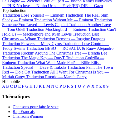
La League —
Werenoi
Celui qui part —
Joseph Kamel
Nouvelles
—
PLK
No love —
Ninho
Urus —
Favé (FR)
DIE —
Gazo
Top traduction
Traduction Lose Yourself —
Eminem
Traduction The Real Slim
Shady —
Eminem
Traduction Without Me —
Eminem
Traduction
Someone You Loved —
Lewis Capaldi
Traduction Another Love
—
Tom Odell
Traduction Mockingbird —
Eminem
Traduction Can't
Hold Us —
Macklemore and Ryan Lewis
Traduction Last
Christmas —
Wham
Traduction Demons —
Imagine Dragons
Traduction Flowers —
Miley Cyrus
Traduction Lose Control —
Teddy Swims
Traduction BESO —
ROSALÍA & Rauw Alejandro
Traduction Rockin' Around The Christmas Tree —
Brenda Lee
Traduction The Magic Key —
One-T
Traduction Godzilla —
Eminem
Traduction What Was I Made For? —
Billie Eilish
Traduction Special —
Dave & Tiakola
Traduction Paint The Town
Red —
Doja Cat
Traduction All I Want For Christmas Is You —
Mariah Carey
Traduction Emorio —
Mariah Carey
HP mobile
A
B
C
D
E
F
G
H
I
J
K
L
M
N
O
P
Q
R
S
T
U
V
W
X
Y
Z
0-9
Thématiques
Chansons pour faire le sexe
Rap Français
Chansons d'amour