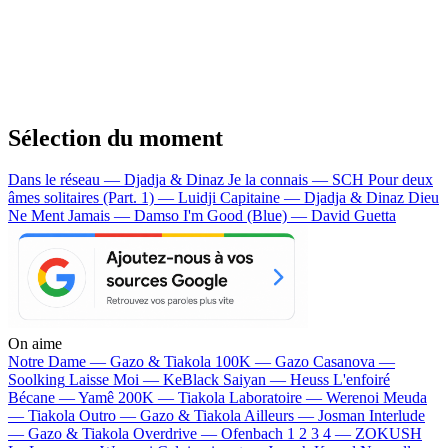
Sélection du moment
Dans le réseau — Djadja & Dinaz
Je la connais — SCH
Pour deux
âmes solitaires (Part. 1) — Luidji
Capitaine — Djadja & Dinaz
Dieu
Ne Ment Jamais — Damso
I'm Good (Blue) — David Guetta
On aime
Notre Dame —
Gazo & Tiakola
100K —
Gazo
Casanova —
Soolking
Laisse Moi —
KeBlack
Saiyan —
Heuss L'enfoiré
Bécane —
Yamê
200K —
Tiakola
Laboratoire —
Werenoi
Meuda
—
Tiakola
Outro —
Gazo & Tiakola
Ailleurs —
Josman
Interlude
—
Gazo & Tiakola
Overdrive —
Ofenbach
1 2 3 4 —
ZOKUSH