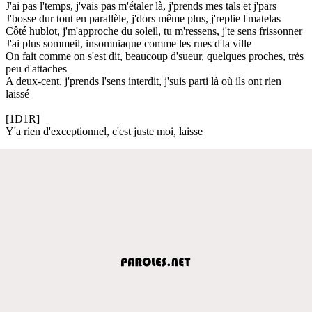
J'ai pas l'temps, j'vais pas m'étaler là, j'prends mes tals et j'pars
J'bosse dur tout en parallèle, j'dors même plus, j'replie l'matelas
Côté hublot, j'm'approche du soleil, tu m'ressens, j'te sens frissonner
J'ai plus sommeil, insomniaque comme les rues d'la ville
On fait comme on s'est dit, beaucoup d'sueur, quelques proches, très
peu d'attaches
A deux-cent, j'prends l'sens interdit, j'suis parti là où ils ont rien
laissé
[1D1R]
Y'a rien d'exceptionnel, c'est juste moi, laisse