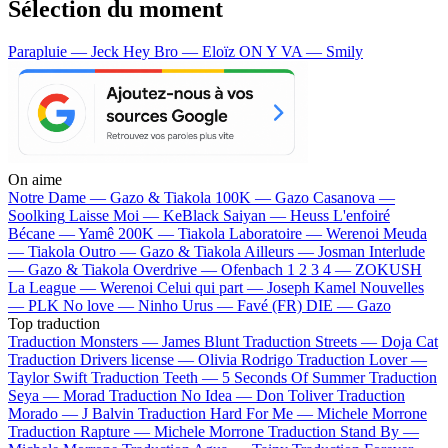
Sélection du moment
Parapluie — Jeck
Hey Bro — Eloïz
ON Y VA — Smily
On aime
Notre Dame —
Gazo & Tiakola
100K —
Gazo
Casanova —
Soolking
Laisse Moi —
KeBlack
Saiyan —
Heuss L'enfoiré
Bécane —
Yamê
200K —
Tiakola
Laboratoire —
Werenoi
Meuda
—
Tiakola
Outro —
Gazo & Tiakola
Ailleurs —
Josman
Interlude
—
Gazo & Tiakola
Overdrive —
Ofenbach
1 2 3 4 —
ZOKUSH
La League —
Werenoi
Celui qui part —
Joseph Kamel
Nouvelles
—
PLK
No love —
Ninho
Urus —
Favé (FR)
DIE —
Gazo
Top traduction
Traduction Monsters —
James Blunt
Traduction Streets —
Doja Cat
Traduction Drivers license —
Olivia Rodrigo
Traduction Lover —
Taylor Swift
Traduction Teeth —
5 Seconds Of Summer
Traduction
Seya —
Morad
Traduction No Idea —
Don Toliver
Traduction
Morado —
J Balvin
Traduction Hard For Me —
Michele Morrone
Traduction Rapture —
Michele Morrone
Traduction Stand By —