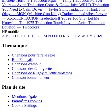
Michele Morrone
Traduction Agua —
Tainy
Traduction Forever
Yours —
Avicii
Traduction Come & Go —
Juice WRLD
Traduction
You Need to Calm Down —
Taylor Swift
Traduction I Think I’m
Okay —
MGK (Machine Gun Kelly)
Traduction bad vibes forever
—
XXXTENTACION
Traduction If You're Too Shy (Let Me
Know) —
The 1975
Traduction Tough Love —
Avicii
Traduction
Lovefool —
Twocolors
HP mobile
A
B
C
D
E
F
G
H
I
J
K
L
M
N
O
P
Q
R
S
T
U
V
W
X
Y
Z
0-9
Thématiques
Chansons pour faire le sexe
Rap Français
Chansons d'amour
Chansons des Guinguettes
Chansons de Rugby et 3ème mi-temps
Chanson bonne humeur
Plan de site
Mentions légales
Paramètres cookies
Cookie Settings