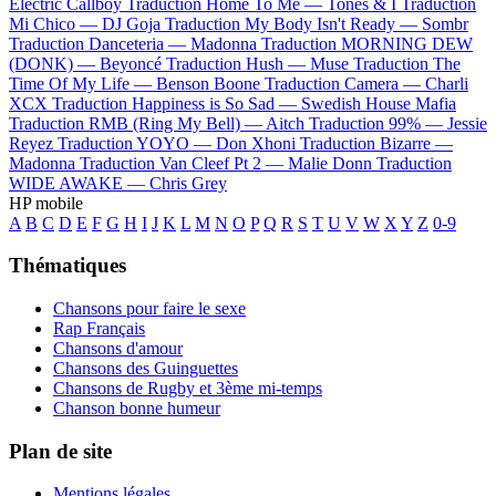
Electric Callboy
Traduction Home To Me —
Tones & I
Traduction
Mi Chico —
DJ Goja
Traduction My Body Isn't Ready —
Sombr
Traduction Danceteria —
Madonna
Traduction MORNING DEW
(DONK) —
Beyoncé
Traduction Hush —
Muse
Traduction The
Time Of My Life —
Benson Boone
Traduction Camera —
Charli
XCX
Traduction Happiness is So Sad —
Swedish House Mafia
Traduction RMB (Ring My Bell) —
Aitch
Traduction 99% —
Jessie
Reyez
Traduction YOYO —
Don Xhoni
Traduction Bizarre —
Madonna
Traduction Van Cleef Pt 2 —
Malie Donn
Traduction
WIDE AWAKE —
Chris Grey
HP mobile
A
B
C
D
E
F
G
H
I
J
K
L
M
N
O
P
Q
R
S
T
U
V
W
X
Y
Z
0-9
Thématiques
Chansons pour faire le sexe
Rap Français
Chansons d'amour
Chansons des Guinguettes
Chansons de Rugby et 3ème mi-temps
Chanson bonne humeur
Plan de site
Mentions légales