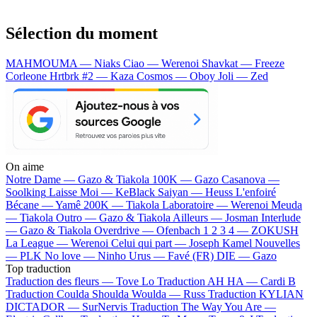
Sélection du moment
MAHMOUMA — Niaks
Ciao — Werenoi
Shavkat — Freeze
Corleone
Hrtbrk #2 — Kaza
Cosmos — Oboy
Joli — Zed
On aime
Notre Dame —
Gazo & Tiakola
100K —
Gazo
Casanova —
Soolking
Laisse Moi —
KeBlack
Saiyan —
Heuss L'enfoiré
Bécane —
Yamê
200K —
Tiakola
Laboratoire —
Werenoi
Meuda
—
Tiakola
Outro —
Gazo & Tiakola
Ailleurs —
Josman
Interlude
—
Gazo & Tiakola
Overdrive —
Ofenbach
1 2 3 4 —
ZOKUSH
La League —
Werenoi
Celui qui part —
Joseph Kamel
Nouvelles
—
PLK
No love —
Ninho
Urus —
Favé (FR)
DIE —
Gazo
Top traduction
Traduction des fleurs —
Tove Lo
Traduction AH HA —
Cardi B
Traduction Coulda Shoulda Woulda —
Russ
Traduction KYLIAN
DICTADOR —
SurNervis
Traduction The Way You Are —