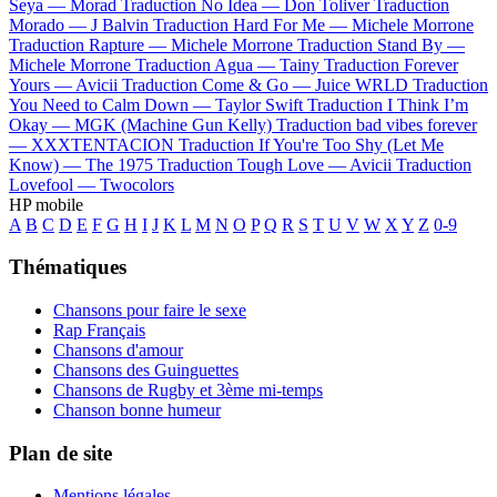
Seya —
Morad
Traduction No Idea —
Don Toliver
Traduction
Morado —
J Balvin
Traduction Hard For Me —
Michele Morrone
Traduction Rapture —
Michele Morrone
Traduction Stand By —
Michele Morrone
Traduction Agua —
Tainy
Traduction Forever
Yours —
Avicii
Traduction Come & Go —
Juice WRLD
Traduction
You Need to Calm Down —
Taylor Swift
Traduction I Think I’m
Okay —
MGK (Machine Gun Kelly)
Traduction bad vibes forever
—
XXXTENTACION
Traduction If You're Too Shy (Let Me
Know) —
The 1975
Traduction Tough Love —
Avicii
Traduction
Lovefool —
Twocolors
HP mobile
A
B
C
D
E
F
G
H
I
J
K
L
M
N
O
P
Q
R
S
T
U
V
W
X
Y
Z
0-9
Thématiques
Chansons pour faire le sexe
Rap Français
Chansons d'amour
Chansons des Guinguettes
Chansons de Rugby et 3ème mi-temps
Chanson bonne humeur
Plan de site
Mentions légales