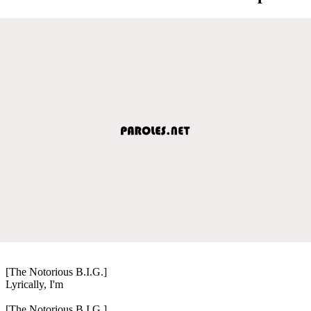
[The Notorious B.I.G.]
Lyrically, I'm
[The Notorious B.I.G.]