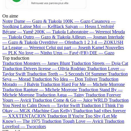
On aime
Notre Dame —
Gazo & Tiakola
100K —
Gazo
Casanova —
Soolking
Laisse Moi —
KeBlack
Saiyan —
Heuss L'enfoiré
Bécane —
Yamê
200K —
Tiakola
Laboratoire —
Werenoi
Meuda
—
Tiakola
Outro —
Gazo & Tiakola
Ailleurs —
Josman
Interlude
—
Gazo & Tiakola
Overdrive —
Ofenbach
1 2 3 4 —
ZOKUSH
La League —
Werenoi
Celui qui part —
Joseph Kamel
Nouvelles
—
PLK
No love —
Ninho
Urus —
Favé (FR)
DIE —
Gazo
Top traduction
Traduction Monsters —
James Blunt
Traduction Streets —
Doja Cat
Traduction Drivers license —
Olivia Rodrigo
Traduction Lover —
Taylor Swift
Traduction Teeth —
5 Seconds Of Summer
Traduction
Seya —
Morad
Traduction No Idea —
Don Toliver
Traduction
Morado —
J Balvin
Traduction Hard For Me —
Michele Morrone
Traduction Rapture —
Michele Morrone
Traduction Stand By —
Michele Morrone
Traduction Agua —
Tainy
Traduction Forever
Yours —
Avicii
Traduction Come & Go —
Juice WRLD
Traduction
You Need to Calm Down —
Taylor Swift
Traduction I Think I’m
Okay —
MGK (Machine Gun Kelly)
Traduction bad vibes forever
—
XXXTENTACION
Traduction If You're Too Shy (Let Me
Know) —
The 1975
Traduction Tough Love —
Avicii
Traduction
Lovefool —
Twocolors