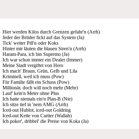
Hier werden Kilos durch Grenzen gefahr'n (Arrh)
Jeder der Brüder fickt auf das System (Ja)
Tick' weiter Pill'n oder Koks
Hinter mir läuten die blauen Siren'n (Arrh)
Haram-Para, ich bin Supremo (Ja)
Ich war schon immer ein Dealer (Immer)
Meine Stadt vergiftet von Hero
Ich mach' Braun, Grün, Gelb und Lila
Kriminell, weil ich muss (Pow)
Für Familie fällt ein Schuss (Pow)
Millionär, doch will noch mehr (Mehr)
Lauf' kein'n Meter ohne Plus
Ich hatte niemals ein'n Plan-B (Nie)
Ich sitze tief in 'nem AMG (Arrh)
Iced-out Hublot, iced-out Goldring
Iced-out Kette von Cartier (Wallah)
Ich poker', dribbel' die Preise von Koka (Ja)