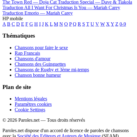
The Town Red —
Doja Cat
Traduction Special —
Dave & Tiakola
Traduction All I Want For Christmas Is You —
Mariah Carey
Traduction Emorio —
Mariah Carey
HP mobile
A
B
C
D
E
F
G
H
I
J
K
L
M
N
O
P
Q
R
S
T
U
V
W
X
Y
Z
0-9
Thématiques
Chansons pour faire le sexe
Rap Français
Chansons d'amour
Chansons des Guinguettes
Chansons de Rugby et 3ème mi-temps
Chanson bonne humeur
Plan de site
Mentions légales
Paramètres cookies
Cookie Settings
© 2026 Paroles.net — Tous droits réservés
Paroles.net dispose d'un accord de licence de paroles de chansons
avec la
Société des Editeurs et Auteurs de Musique
(SEAM)