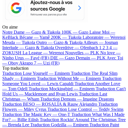
On aime
Notre Dame —
Gazo & Tiakola
100K —
Gazo
Laisse Moi —
KeBlack
Bécane —
Yamê
200K —
Tiakola
Laboratoire —
Werenoi
Meuda —
Tiakola
Outro —
Gazo & Tiakola
Ailleurs —
Josman
Interlude —
Gazo & Tiakola
Overdrive —
Ofenbach
1 2 3 4 —
ZOKUSH
La League —
Werenoi
Nouvelles —
PLK
No love —
Ninho
Urus —
Favé (FR)
DIE —
Gazo
Demain —
PLK
Avec Toi
—
Oboy
Akrapo 7 —
Uzi (FR)
Top traduction
Traduction Lose Yourself —
Eminem
Traduction The Real Slim
Shady —
Eminem
Traduction Without Me —
Eminem
Traduction
Someone You Loved —
Lewis Capaldi
Traduction Another Love
—
Tom Odell
Traduction Mockingbird —
Eminem
Traduction Can't
Hold Us —
Macklemore and Ryan Lewis
Traduction Last
Christmas —
Wham
Traduction Demons —
Imagine Dragons
Traduction BESO —
ROSALÍA & Rauw Alejandro
Traduction
Flowers —
Miley Cyrus
Traduction Lose Control —
Teddy Swims
Traduction The Magic Key —
One-T
Traduction What Was I Made
For? —
Billie Eilish
Traduction Rockin' Around The Christmas Tree
—
Brenda Lee
Traduction Godzilla —
Eminem
Traduction Paint