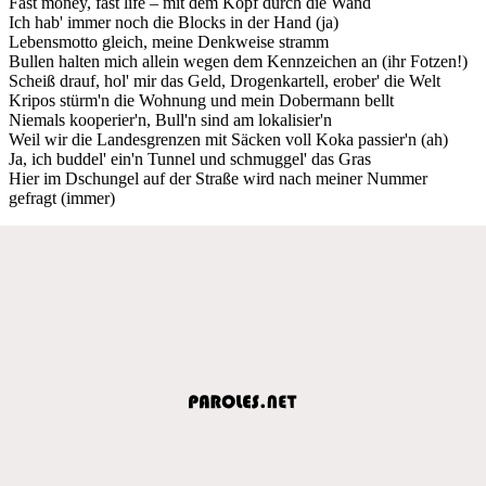
Fast money, fast life – mit dem Kopf durch die Wand
Ich hab' immer noch die Blocks in der Hand (ja)
Lebensmotto gleich, meine Denkweise stramm
Bullen halten mich allein wegen dem Kennzeichen an (ihr Fotzen!)
Scheiß drauf, hol' mir das Geld, Drogenkartell, erober' die Welt
Kripos stürm'n die Wohnung und mein Dobermann bellt
Niemals kooperier'n, Bull'n sind am lokalisier'n
Weil wir die Landesgrenzen mit Säcken voll Koka passier'n (ah)
Ja, ich buddel' ein'n Tunnel und schmuggel' das Gras
Hier im Dschungel auf der Straße wird nach meiner Nummer
gefragt (immer)