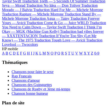
Taylor Swift
Traduction Teeth —
5 Seconds Of Summer
Traduction
Seya —
Morad
Traduction No Idea —
Don Toliver
Traduction
Morado —
J Balvin
Traduction Hard For Me —
Michele Morrone
Traduction Rapture —
Michele Morrone
Traduction Stand By —
Michele Morrone
Traduction Agua —
Tainy
Traduction Forever
Yours —
Avicii
Traduction Come & Go —
Juice WRLD
Traduction
You Need to Calm Down —
Taylor Swift
Traduction I Think I’m
Okay —
MGK (Machine Gun Kelly)
Traduction bad vibes forever
—
XXXTENTACION
Traduction If You're Too Shy (Let Me
Know) —
The 1975
Traduction Tough Love —
Avicii
Traduction
Lovefool —
Twocolors
HP mobile
A
B
C
D
E
F
G
H
I
J
K
L
M
N
O
P
Q
R
S
T
U
V
W
X
Y
Z
0-9
Thématiques
Chansons pour faire le sexe
Rap Français
Chansons d'amour
Chansons des Guinguettes
Chansons de Rugby et 3ème mi-temps
Chanson bonne humeur
Plan de site