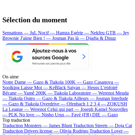
Sélection du moment
Sensations — JuL
Nocif — Hamza
Egérie — Nekfeu
GTB — Jey
Brownie
J'aime Bien ! — Josman
Pas là — Djadja & Dinaz
On aime
Notre Dame —
Gazo & Tiakola
100K —
Gazo
Casanova —
Soolking
Laisse Moi —
KeBlack
Saiyan —
Heuss L'enfoiré
Bécane —
Yamê
200K —
Tiakola
Laboratoire —
Werenoi
Meuda
—
Tiakola
Outro —
Gazo & Tiakola
Ailleurs —
Josman
Interlude
—
Gazo & Tiakola
Overdrive —
Ofenbach
1 2 3 4 —
ZOKUSH
La League —
Werenoi
Celui qui part —
Joseph Kamel
Nouvelles
—
PLK
No love —
Ninho
Urus —
Favé (FR)
DIE —
Gazo
Top traduction
Traduction Monsters —
James Blunt
Traduction Streets —
Doja Cat
Traduction Drivers license —
Olivia Rodrigo
Traduction Lover —