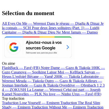
Sélection du moment
All Eyes On Me — Werenoi
Dans le réseau — Djadja & Dinaz
Je
la connais — SCH
Pour deux âmes solitaires (Part. 1) — Luidji
Capitaine — Djadja & Dinaz
Dieu Ne Ment Jamais — Damso
On aime
FlashBack —
Favé (FR)
Notre Dame —
Gazo & Tiakola
100K —
Gazo
Casanova —
Soolking
Laisse Moi —
KeBlack
Saiyan —
Heuss L'enfoiré
Bécane —
Yamê
200K —
Tiakola
Laboratoire —
Werenoi
Meuda —
Tiakola
Outro —
Gazo & Tiakola
Ailleurs —
Josman
Interlude —
Gazo & Tiakola
Overdrive —
Ofenbach
1 2 3
4 —
ZOKUSH
La League —
Werenoi
Celui qui part —
Joseph
Kamel
Nouvelles —
PLK
No love —
Ninho
Urus —
Favé (FR)
Top traduction
Traduction Lose Yourself —
Eminem
Traduction The Real Slim
Shady —
Eminem
Traduction Without Me —
Eminem
Traduction