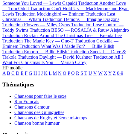
Someone You Loved —
Lewis Capaldi
Traduction Another Love
—
Tom Odell
Traduction Can't Hold Us —
Macklemore and Ryan
Lewis
Traduction Mockingbird —
Eminem
Traduction Last
Christmas —
Wham
Traduction Demons —
Imagine Dragons
Traduction Flowers —
Miley Cyrus
Traduction Lose Control —
Teddy Swims
Traduction BESO —
ROSALÍA & Rauw Alejandro
Traduction Rockin' Around The Christmas Tree —
Brenda Lee
Traduction The Magic Key —
One-T
Traduction Godzilla —
Eminem
Traduction What Was I Made For? —
Billie Eilish
Traduction Emorio —
Billie Eilish
Traduction Special —
Dave &
Tiakola
Traduction Daylight —
David Kushner
Traduction All I
Want For Christmas Is You —
Mariah Carey
HP mobile
A
B
C
D
E
F
G
H
I
J
K
L
M
N
O
P
Q
R
S
T
U
V
W
X
Y
Z
0-9
Thématiques
Chansons pour faire le sexe
Rap Français
Chansons d'amour
Chansons des Guinguettes
Chansons de Rugby et 3ème mi-temps
Chanson bonne humeur