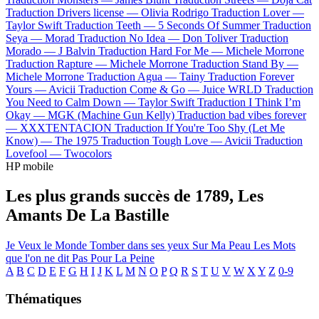
Traduction Drivers license —
Olivia Rodrigo
Traduction Lover —
Taylor Swift
Traduction Teeth —
5 Seconds Of Summer
Traduction
Seya —
Morad
Traduction No Idea —
Don Toliver
Traduction
Morado —
J Balvin
Traduction Hard For Me —
Michele Morrone
Traduction Rapture —
Michele Morrone
Traduction Stand By —
Michele Morrone
Traduction Agua —
Tainy
Traduction Forever
Yours —
Avicii
Traduction Come & Go —
Juice WRLD
Traduction
You Need to Calm Down —
Taylor Swift
Traduction I Think I’m
Okay —
MGK (Machine Gun Kelly)
Traduction bad vibes forever
—
XXXTENTACION
Traduction If You're Too Shy (Let Me
Know) —
The 1975
Traduction Tough Love —
Avicii
Traduction
Lovefool —
Twocolors
HP mobile
Les plus grands succès de 1789, Les
Amants De La Bastille
Je Veux le Monde
Tomber dans ses yeux
Sur Ma Peau
Les Mots
que l'on ne dit Pas
Pour La Peine
A
B
C
D
E
F
G
H
I
J
K
L
M
N
O
P
Q
R
S
T
U
V
W
X
Y
Z
0-9
Thématiques