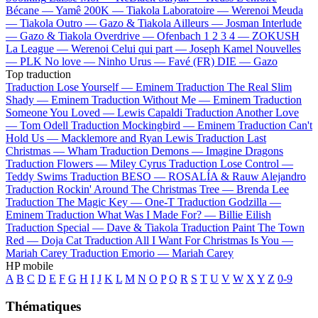
Bécane —
Yamê
200K —
Tiakola
Laboratoire —
Werenoi
Meuda
—
Tiakola
Outro —
Gazo & Tiakola
Ailleurs —
Josman
Interlude
—
Gazo & Tiakola
Overdrive —
Ofenbach
1 2 3 4 —
ZOKUSH
La League —
Werenoi
Celui qui part —
Joseph Kamel
Nouvelles
—
PLK
No love —
Ninho
Urus —
Favé (FR)
DIE —
Gazo
Top traduction
Traduction Lose Yourself —
Eminem
Traduction The Real Slim
Shady —
Eminem
Traduction Without Me —
Eminem
Traduction
Someone You Loved —
Lewis Capaldi
Traduction Another Love
—
Tom Odell
Traduction Mockingbird —
Eminem
Traduction Can't
Hold Us —
Macklemore and Ryan Lewis
Traduction Last
Christmas —
Wham
Traduction Demons —
Imagine Dragons
Traduction Flowers —
Miley Cyrus
Traduction Lose Control —
Teddy Swims
Traduction BESO —
ROSALÍA & Rauw Alejandro
Traduction Rockin' Around The Christmas Tree —
Brenda Lee
Traduction The Magic Key —
One-T
Traduction Godzilla —
Eminem
Traduction What Was I Made For? —
Billie Eilish
Traduction Special —
Dave & Tiakola
Traduction Paint The Town
Red —
Doja Cat
Traduction All I Want For Christmas Is You —
Mariah Carey
Traduction Emorio —
Mariah Carey
HP mobile
A
B
C
D
E
F
G
H
I
J
K
L
M
N
O
P
Q
R
S
T
U
V
W
X
Y
Z
0-9
Thématiques