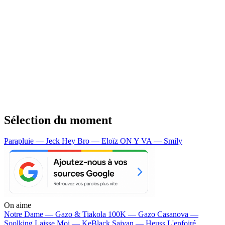
Sélection du moment
Parapluie — Jeck
Hey Bro — Eloïz
ON Y VA — Smily
On aime
Notre Dame —
Gazo & Tiakola
100K —
Gazo
Casanova —
Soolking
Laisse Moi —
KeBlack
Saiyan —
Heuss L'enfoiré