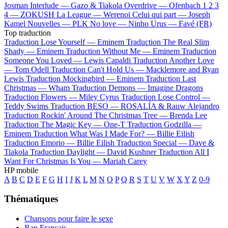
Josman
Interlude —
Gazo & Tiakola
Overdrive —
Ofenbach
1 2 3
4 —
ZOKUSH
La League —
Werenoi
Celui qui part —
Joseph
Kamel
Nouvelles —
PLK
No love —
Ninho
Urus —
Favé (FR)
Top traduction
Traduction Lose Yourself —
Eminem
Traduction The Real Slim
Shady —
Eminem
Traduction Without Me —
Eminem
Traduction
Someone You Loved —
Lewis Capaldi
Traduction Another Love
—
Tom Odell
Traduction Can't Hold Us —
Macklemore and Ryan
Lewis
Traduction Mockingbird —
Eminem
Traduction Last
Christmas —
Wham
Traduction Demons —
Imagine Dragons
Traduction Flowers —
Miley Cyrus
Traduction Lose Control —
Teddy Swims
Traduction BESO —
ROSALÍA & Rauw Alejandro
Traduction Rockin' Around The Christmas Tree —
Brenda Lee
Traduction The Magic Key —
One-T
Traduction Godzilla —
Eminem
Traduction What Was I Made For? —
Billie Eilish
Traduction Emorio —
Billie Eilish
Traduction Special —
Dave &
Tiakola
Traduction Daylight —
David Kushner
Traduction All I
Want For Christmas Is You —
Mariah Carey
HP mobile
A
B
C
D
E
F
G
H
I
J
K
L
M
N
O
P
Q
R
S
T
U
V
W
X
Y
Z
0-9
Thématiques
Chansons pour faire le sexe
Rap Français