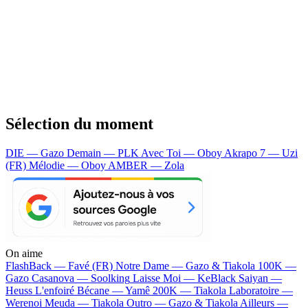
Sélection du moment
DIE — Gazo
Demain — PLK
Avec Toi — Oboy
Akrapo 7 — Uzi
(FR)
Mélodie — Oboy
AMBER — Zola
On aime
FlashBack —
Favé (FR)
Notre Dame —
Gazo & Tiakola
100K —
Gazo
Casanova —
Soolking
Laisse Moi —
KeBlack
Saiyan —
Heuss L'enfoiré
Bécane —
Yamê
200K —
Tiakola
Laboratoire —
Werenoi
Meuda —
Tiakola
Outro —
Gazo & Tiakola
Ailleurs —