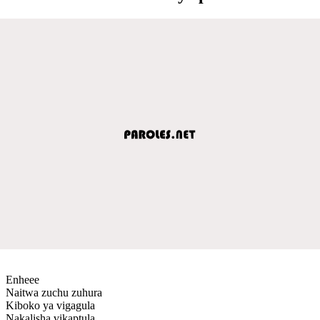
Enheee
Naitwa zuchu zuhura
Kiboko ya vigagula
Nakalisha vikaptula