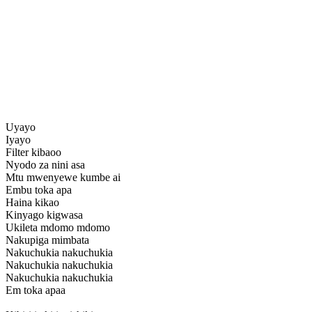
Uyayo
Iyayo
Filter kibaoo
Nyodo za nini asa
Mtu mwenyewe kumbe ai
Embu toka apa
Haina kikao
Kinyago kigwasa
Ukileta mdomo mdomo
Nakupiga mimbata
Nakuchukia nakuchukia
Nakuchukia nakuchukia
Nakuchukia nakuchukia
Em toka apaa