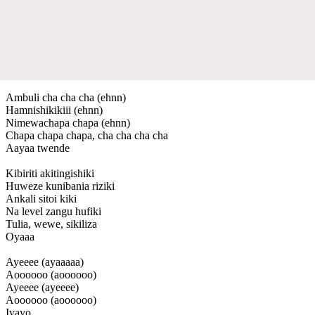
Ambuli cha cha cha (ehnn)
Hamnishikikiii (ehnn)
Nimewachapa chapa (ehnn)
Chapa chapa chapa, cha cha cha cha
Aayaa twende
Kibiriti akitingishiki
Huweze kunibania riziki
Ankali sitoi kiki
Na level zangu hufiki
Tulia, wewe, sikiliza
Oyaaa
Ayeeee (ayaaaaa)
Aoooooo (aoooooo)
Ayeeee (ayeeee)
Aoooooo (aoooooo)
Iyayo