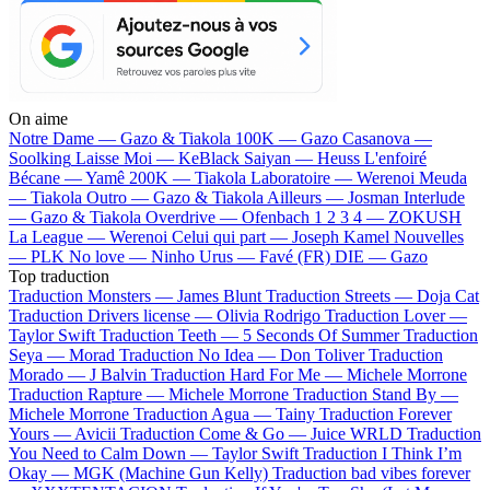
On aime
Notre Dame —
Gazo & Tiakola
100K —
Gazo
Casanova —
Soolking
Laisse Moi —
KeBlack
Saiyan —
Heuss L'enfoiré
Bécane —
Yamê
200K —
Tiakola
Laboratoire —
Werenoi
Meuda
—
Tiakola
Outro —
Gazo & Tiakola
Ailleurs —
Josman
Interlude
—
Gazo & Tiakola
Overdrive —
Ofenbach
1 2 3 4 —
ZOKUSH
La League —
Werenoi
Celui qui part —
Joseph Kamel
Nouvelles
—
PLK
No love —
Ninho
Urus —
Favé (FR)
DIE —
Gazo
Top traduction
Traduction Monsters —
James Blunt
Traduction Streets —
Doja Cat
Traduction Drivers license —
Olivia Rodrigo
Traduction Lover —
Taylor Swift
Traduction Teeth —
5 Seconds Of Summer
Traduction
Seya —
Morad
Traduction No Idea —
Don Toliver
Traduction
Morado —
J Balvin
Traduction Hard For Me —
Michele Morrone
Traduction Rapture —
Michele Morrone
Traduction Stand By —
Michele Morrone
Traduction Agua —
Tainy
Traduction Forever
Yours —
Avicii
Traduction Come & Go —
Juice WRLD
Traduction
You Need to Calm Down —
Taylor Swift
Traduction I Think I’m
Okay —
MGK (Machine Gun Kelly)
Traduction bad vibes forever