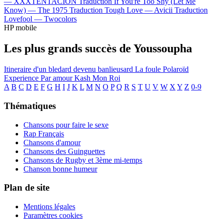
—
XXXTENTACION
Traduction If You're Too Shy (Let Me
Know) —
The 1975
Traduction Tough Love —
Avicii
Traduction
Lovefool —
Twocolors
HP mobile
Les plus grands succès de Youssoupha
Itineraire d'un bledard devenu banlieusard
La foule
Polaroïd
Experience
Par amour
Kash
Mon Roi
A
B
C
D
E
F
G
H
I
J
K
L
M
N
O
P
Q
R
S
T
U
V
W
X
Y
Z
0-9
Thématiques
Chansons pour faire le sexe
Rap Français
Chansons d'amour
Chansons des Guinguettes
Chansons de Rugby et 3ème mi-temps
Chanson bonne humeur
Plan de site
Mentions légales
Paramètres cookies