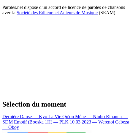
Paroles.net dispose d'un accord de licence de paroles de chansons
avec la
Société des Editeurs et Auteurs de Musique
(SEAM)
Sélection du moment
Dernière Danse — Kyo
La Vie Qu'on Mène — Ninho
Rihanna —
SDM
Emotif (Booska 1H) — PLK
10.03.2023 — Werenoi
Cabeza
— Oboy