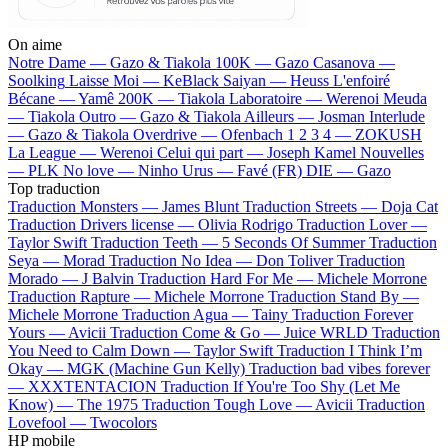
On aime
Notre Dame —
Gazo & Tiakola
100K —
Gazo
Casanova —
Soolking
Laisse Moi —
KeBlack
Saiyan —
Heuss L'enfoiré
Bécane —
Yamê
200K —
Tiakola
Laboratoire —
Werenoi
Meuda
—
Tiakola
Outro —
Gazo & Tiakola
Ailleurs —
Josman
Interlude
—
Gazo & Tiakola
Overdrive —
Ofenbach
1 2 3 4 —
ZOKUSH
La League —
Werenoi
Celui qui part —
Joseph Kamel
Nouvelles
—
PLK
No love —
Ninho
Urus —
Favé (FR)
DIE —
Gazo
Top traduction
Traduction Monsters —
James Blunt
Traduction Streets —
Doja Cat
Traduction Drivers license —
Olivia Rodrigo
Traduction Lover —
Taylor Swift
Traduction Teeth —
5 Seconds Of Summer
Traduction
Seya —
Morad
Traduction No Idea —
Don Toliver
Traduction
Morado —
J Balvin
Traduction Hard For Me —
Michele Morrone
Traduction Rapture —
Michele Morrone
Traduction Stand By —
Michele Morrone
Traduction Agua —
Tainy
Traduction Forever
Yours —
Avicii
Traduction Come & Go —
Juice WRLD
Traduction
You Need to Calm Down —
Taylor Swift
Traduction I Think I’m
Okay —
MGK (Machine Gun Kelly)
Traduction bad vibes forever
—
XXXTENTACION
Traduction If You're Too Shy (Let Me
Know) —
The 1975
Traduction Tough Love —
Avicii
Traduction
Lovefool —
Twocolors
HP mobile