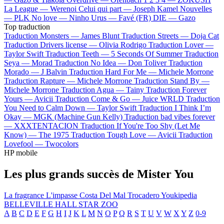
La League —
Werenoi
Celui qui part —
Joseph Kamel
Nouvelles
—
PLK
No love —
Ninho
Urus —
Favé (FR)
DIE —
Gazo
Top traduction
Traduction Monsters —
James Blunt
Traduction Streets —
Doja Cat
Traduction Drivers license —
Olivia Rodrigo
Traduction Lover —
Taylor Swift
Traduction Teeth —
5 Seconds Of Summer
Traduction
Seya —
Morad
Traduction No Idea —
Don Toliver
Traduction
Morado —
J Balvin
Traduction Hard For Me —
Michele Morrone
Traduction Rapture —
Michele Morrone
Traduction Stand By —
Michele Morrone
Traduction Agua —
Tainy
Traduction Forever
Yours —
Avicii
Traduction Come & Go —
Juice WRLD
Traduction
You Need to Calm Down —
Taylor Swift
Traduction I Think I’m
Okay —
MGK (Machine Gun Kelly)
Traduction bad vibes forever
—
XXXTENTACION
Traduction If You're Too Shy (Let Me
Know) —
The 1975
Traduction Tough Love —
Avicii
Traduction
Lovefool —
Twocolors
HP mobile
Les plus grands succès de Mister You
La fragrance
L'impasse
Costa Del Mal
Trocadero
Youkipedia
BELLEVILLE HALL STAR ZOO
A
B
C
D
E
F
G
H
I
J
K
L
M
N
O
P
Q
R
S
T
U
V
W
X
Y
Z
0-9