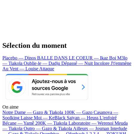
Sélection du moment
Placebo — Dinos
BALLE DANS LE COEUR — Ikaz Boi
M3lo
— Tiakola
Oublie-le — Dadju
Dépassé — Nuit Incolore
J't'emmène
Au Vent — Louise Attaque
On aime
Notre Dame —
Gazo & Tiakola
100K —
Gazo
Casanova —
Soolking
Laisse Moi —
KeBlack
Saiyan —
Heuss L'enfoiré
Bécane —
Yamê
200K —
Tiakola
Laboratoire —
Werenoi
Meuda
—
Tiakola
Outro —
Gazo & Tiakola
Ailleurs —
Josman
Interlude
—
Gazo & Tiakola
Overdrive —
Ofenbach
1 2 3 4 —
ZOKUSH