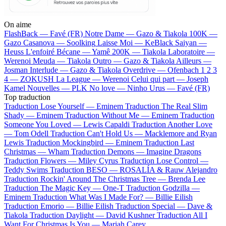
On aime
FlashBack —
Favé (FR)
Notre Dame —
Gazo & Tiakola
100K —
Gazo
Casanova —
Soolking
Laisse Moi —
KeBlack
Saiyan —
Heuss L'enfoiré
Bécane —
Yamê
200K —
Tiakola
Laboratoire —
Werenoi
Meuda —
Tiakola
Outro —
Gazo & Tiakola
Ailleurs —
Josman
Interlude —
Gazo & Tiakola
Overdrive —
Ofenbach
1 2 3
4 —
ZOKUSH
La League —
Werenoi
Celui qui part —
Joseph
Kamel
Nouvelles —
PLK
No love —
Ninho
Urus —
Favé (FR)
Top traduction
Traduction Lose Yourself —
Eminem
Traduction The Real Slim
Shady —
Eminem
Traduction Without Me —
Eminem
Traduction
Someone You Loved —
Lewis Capaldi
Traduction Another Love
—
Tom Odell
Traduction Can't Hold Us —
Macklemore and Ryan
Lewis
Traduction Mockingbird —
Eminem
Traduction Last
Christmas —
Wham
Traduction Demons —
Imagine Dragons
Traduction Flowers —
Miley Cyrus
Traduction Lose Control —
Teddy Swims
Traduction BESO —
ROSALÍA & Rauw Alejandro
Traduction Rockin' Around The Christmas Tree —
Brenda Lee
Traduction The Magic Key —
One-T
Traduction Godzilla —
Eminem
Traduction What Was I Made For? —
Billie Eilish
Traduction Emorio —
Billie Eilish
Traduction Special —
Dave &
Tiakola
Traduction Daylight —
David Kushner
Traduction All I
Want For Christmas Is You —
Mariah Carey