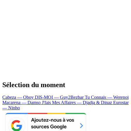
Sélection du moment
Cabeza — Oboy
DIS-MOI — Guy2Bezbar
Tu Connais — Werenoi
Macarena — Damso
J'fais Mes Affaires — Djadja & Dinaz
Eurostar
— Ninho