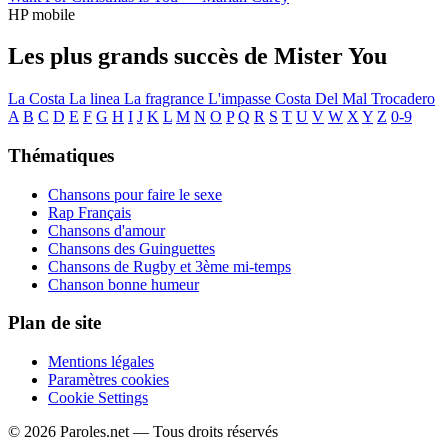
HP mobile
Les plus grands succès de Mister You
La Costa
La linea
La fragrance
L'impasse
Costa Del Mal
Trocadero
A
B
C
D
E
F
G
H
I
J
K
L
M
N
O
P
Q
R
S
T
U
V
W
X
Y
Z
0-9
Thématiques
Chansons pour faire le sexe
Rap Français
Chansons d'amour
Chansons des Guinguettes
Chansons de Rugby et 3ème mi-temps
Chanson bonne humeur
Plan de site
Mentions légales
Paramètres cookies
Cookie Settings
© 2026 Paroles.net — Tous droits réservés