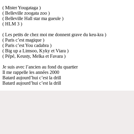
( Mister Yougataga )
( Belleville zoogata zoo )
( Belleville Hall star ma gueule )
( HLM 3 )
( Les petits de chez moi me donnent grave du keu-kra )
( Paris c’est magique )
( Paris c’est You cadabra )
( Big up a Limsoo, Kyky et Viara )
( Pépé, Keusty, Melka et Favara )
Je suis avec l’ancien au fond du quartier
Il me rappelle les années 2000
Batard aujourd’hui c’est la drill
Batard aujourd’hui c’est la drill