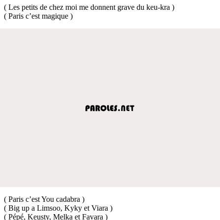
( Les petits de chez moi me donnent grave du keu-kra )
( Paris c’est magique )
( Paris c’est You cadabra )
( Big up a Limsoo, Kyky et Viara )
( Pépé, Keusty, Melka et Favara )