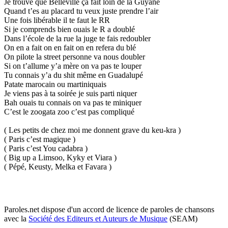
Je trouve que Belleville ça fait loin de la Guyane
Quand t’es au placard tu veux juste prendre l’air
Une fois libérable il te faut le RR
Si je comprends bien ouais le R a doublé
Dans l’école de la rue la juge te fais redoubler
On en a fait on en fait on en refera du blé
On pilote la street personne va nous doubler
Si on t’allume y’a mère on va pas te louper
Tu connais y’a du shit même en Guadalupé
Patate marocain ou martiniquais
Je viens pas à ta soirée je suis parti niquer
Bah ouais tu connais on va pas te miniquer
C’est le zoogata zoo c’est pas compliqué
( Les petits de chez moi me donnent grave du keu-kra )
( Paris c’est magique )
( Paris c’est You cadabra )
( Big up a Limsoo, Kyky et Viara )
( Pépé, Keusty, Melka et Favara )
Paroles.net dispose d'un accord de licence de paroles de chansons
avec la
Société des Editeurs et Auteurs de Musique
(SEAM)