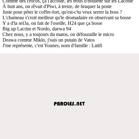
Comme des crocos, ça l'accoste, les trous d'boulette sur les Lacoste
À huit ans, on rêvait d'Piwi, à treize, de braquer la poste
Juste pour péter le coffre-fort, qu'est-c'tu veux serrer la boss ?
L'chameau s'croit meilleur qu'le dromadaire en observant sa bosse
Y a d'la sel3a, on fait de l'oseille, H24 que ça bosse
Big up Lacrim et Nordo, daewa 94
Chez nous, y a toujours du matos, on défouraille le micro
Deawa comme Miklo, j'suis un putain de Vatos
J'me représente, c'est Younes, nom d'famille : Latifi