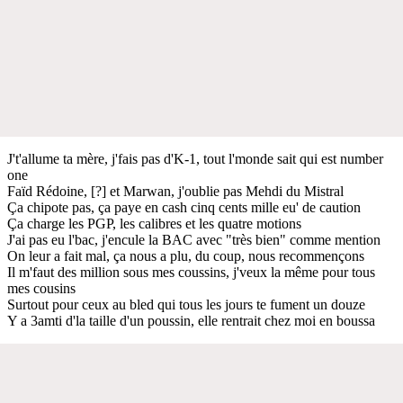
J't'allume ta mère, j'fais pas d'K-1, tout l'monde sait qui est number
one
Faïd Rédoine, [?] et Marwan, j'oublie pas Mehdi du Mistral
Ça chipote pas, ça paye en cash cinq cents mille eu' de caution
Ça charge les PGP, les calibres et les quatre motions
J'ai pas eu l'bac, j'encule la BAC avec "très bien" comme mention
On leur a fait mal, ça nous a plu, du coup, nous recommençons
Il m'faut des million sous mes coussins, j'veux la même pour tous
mes cousins
Surtout pour ceux au bled qui tous les jours te fument un douze
Y a 3amti d'la taille d'un poussin, elle rentrait chez moi en boussa