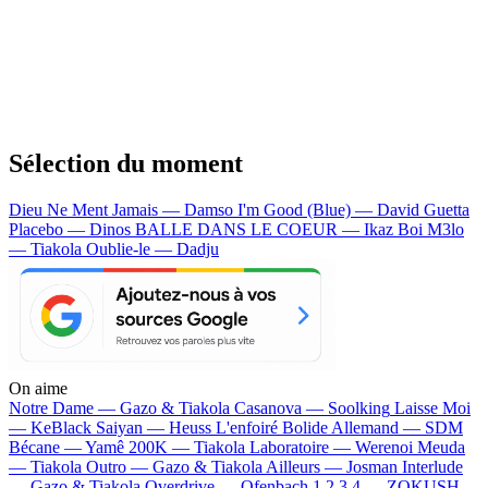
Sélection du moment
Dieu Ne Ment Jamais — Damso
I'm Good (Blue) — David Guetta
Placebo — Dinos
BALLE DANS LE COEUR — Ikaz Boi
M3lo
— Tiakola
Oublie-le — Dadju
On aime
Notre Dame —
Gazo & Tiakola
Casanova —
Soolking
Laisse Moi
—
KeBlack
Saiyan —
Heuss L'enfoiré
Bolide Allemand —
SDM
Bécane —
Yamê
200K —
Tiakola
Laboratoire —
Werenoi
Meuda
—
Tiakola
Outro —
Gazo & Tiakola
Ailleurs —
Josman
Interlude
—
Gazo & Tiakola
Overdrive —
Ofenbach
1 2 3 4 —
ZOKUSH