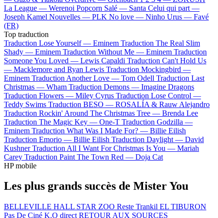
La League —
Werenoi
Popcorn Salé —
Santa
Celui qui part —
Joseph Kamel
Nouvelles —
PLK
No love —
Ninho
Urus —
Favé
(FR)
Top traduction
Traduction Lose Yourself —
Eminem
Traduction The Real Slim
Shady —
Eminem
Traduction Without Me —
Eminem
Traduction
Someone You Loved —
Lewis Capaldi
Traduction Can't Hold Us
—
Macklemore and Ryan Lewis
Traduction Mockingbird —
Eminem
Traduction Another Love —
Tom Odell
Traduction Last
Christmas —
Wham
Traduction Demons —
Imagine Dragons
Traduction Flowers —
Miley Cyrus
Traduction Lose Control —
Teddy Swims
Traduction BESO —
ROSALÍA & Rauw Alejandro
Traduction Rockin' Around The Christmas Tree —
Brenda Lee
Traduction The Magic Key —
One-T
Traduction Godzilla —
Eminem
Traduction What Was I Made For? —
Billie Eilish
Traduction Emorio —
Billie Eilish
Traduction Daylight —
David
Kushner
Traduction All I Want For Christmas Is You —
Mariah
Carey
Traduction Paint The Town Red —
Doja Cat
HP mobile
Les plus grands succès de Mister You
BELLEVILLE HALL STAR ZOO
Reste Trankil
EL TIBURON
Pas De Ciné
K.O direct
RETOUR AUX SOURCES