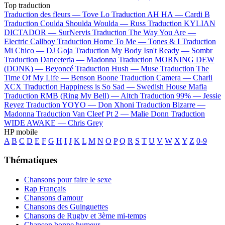
Top traduction
Traduction des fleurs —
Tove Lo
Traduction AH HA —
Cardi B
Traduction Coulda Shoulda Woulda —
Russ
Traduction KYLIAN
DICTADOR —
SurNervis
Traduction The Way You Are —
Electric Callboy
Traduction Home To Me —
Tones & I
Traduction
Mi Chico —
DJ Goja
Traduction My Body Isn't Ready —
Sombr
Traduction Danceteria —
Madonna
Traduction MORNING DEW
(DONK) —
Beyoncé
Traduction Hush —
Muse
Traduction The
Time Of My Life —
Benson Boone
Traduction Camera —
Charli
XCX
Traduction Happiness is So Sad —
Swedish House Mafia
Traduction RMB (Ring My Bell) —
Aitch
Traduction 99% —
Jessie
Reyez
Traduction YOYO —
Don Xhoni
Traduction Bizarre —
Madonna
Traduction Van Cleef Pt 2 —
Malie Donn
Traduction
WIDE AWAKE —
Chris Grey
HP mobile
A
B
C
D
E
F
G
H
I
J
K
L
M
N
O
P
Q
R
S
T
U
V
W
X
Y
Z
0-9
Thématiques
Chansons pour faire le sexe
Rap Français
Chansons d'amour
Chansons des Guinguettes
Chansons de Rugby et 3ème mi-temps
Chanson bonne humeur