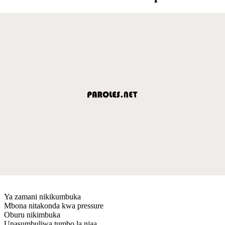
Ya zamani nikikumbuka
Mbona nitakonda kwa pressure
Oburu nikimbuka
Unasumbuliwa tumbo la njaa