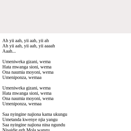
Ah yii aah, yii aah, yii ah
Ah yii aah, yii aah, yii aaaah
Aaah...
Umeniweka gizani, wema
Hata mwanga sioni, wema
Ona naumia moyoni, wema
Umeniponza, wemaa
Umeniweka gizani, wema
Hata mwanga sioni, wema
Ona naumia moyoni, wema
Umeniponza, wemaa
Saa nyingine najiona kama ukungu
Umetanda kwenye njia yangu
Saa nyingine najiona nina ngundu
Nisaidie eeh Mola wangu