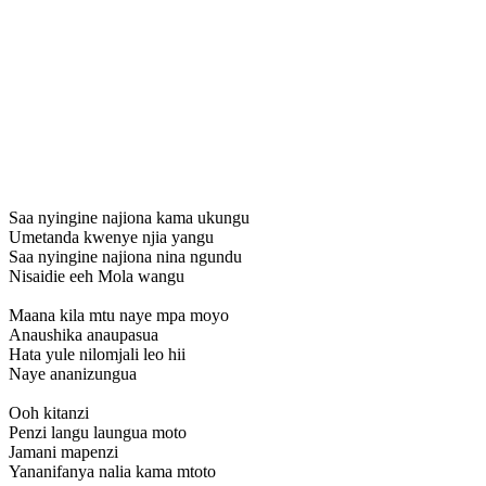
Saa nyingine najiona kama ukungu
Umetanda kwenye njia yangu
Saa nyingine najiona nina ngundu
Nisaidie eeh Mola wangu
Maana kila mtu naye mpa moyo
Anaushika anaupasua
Hata yule nilomjali leo hii
Naye ananizungua
Ooh kitanzi
Penzi langu laungua moto
Jamani mapenzi
Yananifanya nalia kama mtoto