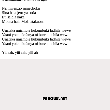
Na mwenzio nimechoka
Sina hata jero ya soda
Eti saidia kaka
Mbona hata Mola atakuona
Unataka uniambie hukumbuki fadhila wewe
Yaani yote nilofanya ni bure una hila wewe
Unataka uniambie hukumbuki fadhila wewe
Yaani yote nilofanya ni bure una hila wewe
Yii aah, yiii aah, yiii ah