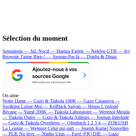
Sélection du moment
Sensations — JuL
Nocif — Hamza
Egérie — Nekfeu
GTB — Jey
Brownie
J'aime Bien ! — Josman
Pas là — Djadja & Dinaz
On aime
Notre Dame —
Gazo & Tiakola
100K —
Gazo
Casanova —
Soolking
Laisse Moi —
KeBlack
Saiyan —
Heuss L'enfoiré
Bécane —
Yamê
200K —
Tiakola
Laboratoire —
Werenoi
Meuda
—
Tiakola
Outro —
Gazo & Tiakola
Ailleurs —
Josman
Interlude
—
Gazo & Tiakola
Overdrive —
Ofenbach
1 2 3 4 —
ZOKUSH
La League —
Werenoi
Celui qui part —
Joseph Kamel
Nouvelles
—
PLK
No love —
Ninho
Urus —
Favé (FR)
DIE —
Gazo