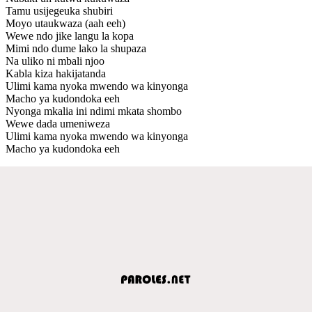
Tamu usijegeuka shubiri
Moyo utaukwaza (aah eeh)
Wewe ndo jike langu la kopa
Mimi ndo dume lako la shupaza
Na uliko ni mbali njoo
Kabla kiza hakijatanda
Ulimi kama nyoka mwendo wa kinyonga
Macho ya kudondoka eeh
Nyonga mkalia ini ndimi mkata shombo
Wewe dada umeniweza
Ulimi kama nyoka mwendo wa kinyonga
Macho ya kudondoka eeh