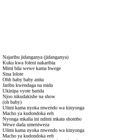
Najaribu jidanganya (jidanganya)
Kuku kwa foleni nakaribia
Mimi bila wewe kama bwege
Sina lolote
Ohh baby baby anita
Jaribu kwendaga na mida
Ukinipa vyote barida
Njoo nikudakishe na show
(oh baby)
Ulimi kama nyoka mwendo wa kinyonga
Macho ya kudondoka eeh
Nyonga mkalia ini ndimi mkata shombo
Wewe dada umeniweza
Ulimi kama nyoka mwendo wa kinyonga
Macho ya kudondoka eeh