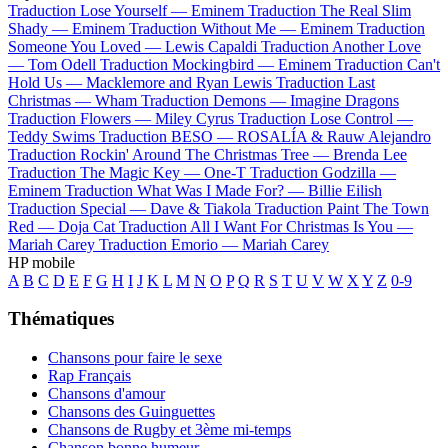
Traduction Lose Yourself —
Eminem
Traduction The Real Slim
Shady —
Eminem
Traduction Without Me —
Eminem
Traduction
Someone You Loved —
Lewis Capaldi
Traduction Another Love
—
Tom Odell
Traduction Mockingbird —
Eminem
Traduction Can't
Hold Us —
Macklemore and Ryan Lewis
Traduction Last
Christmas —
Wham
Traduction Demons —
Imagine Dragons
Traduction Flowers —
Miley Cyrus
Traduction Lose Control —
Teddy Swims
Traduction BESO —
ROSALÍA & Rauw Alejandro
Traduction Rockin' Around The Christmas Tree —
Brenda Lee
Traduction The Magic Key —
One-T
Traduction Godzilla —
Eminem
Traduction What Was I Made For? —
Billie Eilish
Traduction Special —
Dave & Tiakola
Traduction Paint The Town
Red —
Doja Cat
Traduction All I Want For Christmas Is You —
Mariah Carey
Traduction Emorio —
Mariah Carey
HP mobile
A
B
C
D
E
F
G
H
I
J
K
L
M
N
O
P
Q
R
S
T
U
V
W
X
Y
Z
0-9
Thématiques
Chansons pour faire le sexe
Rap Français
Chansons d'amour
Chansons des Guinguettes
Chansons de Rugby et 3ème mi-temps
Chanson bonne humeur