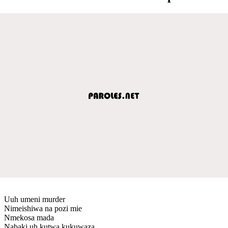
Uuh umeni murder
Nimeishiwa na pozi mie
Nmekosa mada
Nabaki uh kutwa kukuwaza