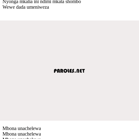
Nyonga mkalia ini ndimi mkata shombo
Wewe dada umeniweza
Mbona unachelewa
Mbona unachelewa