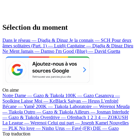
Sélection du moment
Dans le réseau — Djadja & Dinaz
Je la connais — SCH
Pour deux
âmes solitaires (Part. 1) — Luidji
Capitaine — Djadja & Dinaz
Dieu
Ne Ment Jamais — Damso
I'm Good (Blue) — David Guetta
On aime
Notre Dame —
Gazo & Tiakola
100K —
Gazo
Casanova —
Soolking
Laisse Moi —
KeBlack
Saiyan —
Heuss L'enfoiré
Bécane —
Yamê
200K —
Tiakola
Laboratoire —
Werenoi
Meuda
—
Tiakola
Outro —
Gazo & Tiakola
Ailleurs —
Josman
Interlude
—
Gazo & Tiakola
Overdrive —
Ofenbach
1 2 3 4 —
ZOKUSH
La League —
Werenoi
Celui qui part —
Joseph Kamel
Nouvelles
—
PLK
No love —
Ninho
Urus —
Favé (FR)
DIE —
Gazo
Top traduction