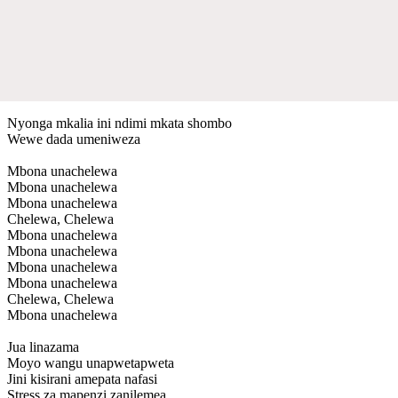
Nyonga mkalia ini ndimi mkata shombo
Wewe dada umeniweza
Mbona unachelewa
Mbona unachelewa
Mbona unachelewa
Chelewa, Chelewa
Mbona unachelewa
Mbona unachelewa
Mbona unachelewa
Mbona unachelewa
Chelewa, Chelewa
Mbona unachelewa
Jua linazama
Moyo wangu unapwetapweta
Jini kisirani amepata nafasi
Stress za mapenzi zanilemea