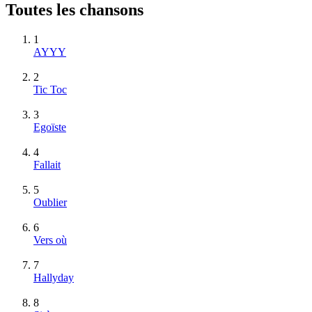
Toutes les chansons
1
AYYY
2
Tic Toc
3
Egoïste
4
Fallait
5
Oublier
6
Vers où
7
Hallyday
8