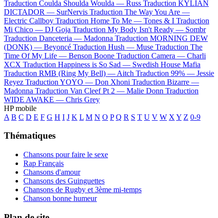
Traduction Coulda Shoulda Woulda —
Russ
Traduction KYLIAN
DICTADOR —
SurNervis
Traduction The Way You Are —
Electric Callboy
Traduction Home To Me —
Tones & I
Traduction
Mi Chico —
DJ Goja
Traduction My Body Isn't Ready —
Sombr
Traduction Danceteria —
Madonna
Traduction MORNING DEW
(DONK) —
Beyoncé
Traduction Hush —
Muse
Traduction The
Time Of My Life —
Benson Boone
Traduction Camera —
Charli
XCX
Traduction Happiness is So Sad —
Swedish House Mafia
Traduction RMB (Ring My Bell) —
Aitch
Traduction 99% —
Jessie
Reyez
Traduction YOYO —
Don Xhoni
Traduction Bizarre —
Madonna
Traduction Van Cleef Pt 2 —
Malie Donn
Traduction
WIDE AWAKE —
Chris Grey
HP mobile
A
B
C
D
E
F
G
H
I
J
K
L
M
N
O
P
Q
R
S
T
U
V
W
X
Y
Z
0-9
Thématiques
Chansons pour faire le sexe
Rap Français
Chansons d'amour
Chansons des Guinguettes
Chansons de Rugby et 3ème mi-temps
Chanson bonne humeur
Plan de site