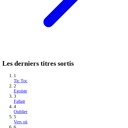
Les derniers titres sortis
1
Tic Toc
2
Egoïste
3
Fallait
4
Oublier
5
Vers où
6