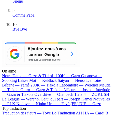
Sirène
9
Comme Papa
10
Bye Bye
On aime
Notre Dame —
Gazo & Tiakola
100K —
Gazo
Casanova —
Soolking
Laisse Moi —
KeBlack
Saiyan —
Heuss L'enfoiré
Bécane —
Yamê
200K —
Tiakola
Laboratoire —
Werenoi
Meuda
—
Tiakola
Outro —
Gazo & Tiakola
Ailleurs —
Josman
Interlude
—
Gazo & Tiakola
Overdrive —
Ofenbach
1 2 3 4 —
ZOKUSH
La League —
Werenoi
Celui qui part —
Joseph Kamel
Nouvelles
—
PLK
No love —
Ninho
Urus —
Favé (FR)
DIE —
Gazo
Top traduction
Traduction des fleurs —
Tove Lo
Traduction AH HA —
Cardi B