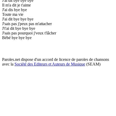
J'ai dit bye bye bye
Il m'a dit je t'aime
J'ai dis bye bye
Toute ma vie
J'ai dit bye bye bye
J'sais pas j'peux pas m'attacher
J't'ai dit bye bye bye
J'sais pas pourquoi j'veux t'lâcher
Bébé bye bye bye
Paroles.net dispose d'un accord de licence de paroles de chansons
avec la
Société des Editeurs et Auteurs de Musique
(SEAM)