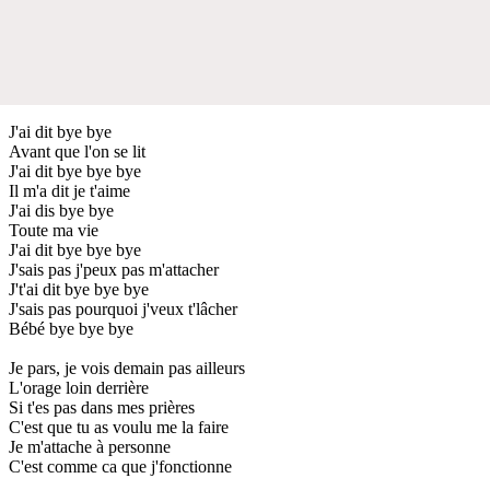
J'ai dit bye bye
Avant que l'on se lit
J'ai dit bye bye bye
Il m'a dit je t'aime
J'ai dis bye bye
Toute ma vie
J'ai dit bye bye bye
J'sais pas j'peux pas m'attacher
J't'ai dit bye bye bye
J'sais pas pourquoi j'veux t'lâcher
Bébé bye bye bye
Je pars, je vois demain pas ailleurs
L'orage loin derrière
Si t'es pas dans mes prières
C'est que tu as voulu me la faire
Je m'attache à personne
C'est comme ca que j'fonctionne