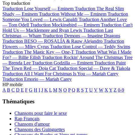
Top traduction
Traduction Lose Yourself —
Eminem
Traduction The Real Slim
Shady —
Eminem
Traduction Without Me —
Eminem
Traduction
Someone You Loved —
Lewis Capaldi
Traduction Another Love
—
Tom Odell
Traduction Mockingbird —
Eminem
Traduction Can't
Hold Us —
Macklemore and Ryan Lewis
Traduction Last
Christmas —
Wham
Traduction Demons —
Imagine Dragons
Traduction BESO —
ROSALÍA & Rauw Alejandro
Traduction
Flowers —
Miley Cyrus
Traduction Lose Control —
Teddy Swims
Traduction The Magic Key —
One-T
Traduction What Was I Made
For? —
Billie Eilish
Traduction Rockin' Around The Christmas Tree
—
Brenda Lee
Traduction Godzilla —
Eminem
Traduction Paint
The Town Red —
Doja Cat
Traduction Special —
Dave & Tiakola
Traduction All I Want For Christmas Is You —
Mariah Carey
Traduction Emorio —
Mariah Carey
HP mobile
A
B
C
D
E
F
G
H
I
J
K
L
M
N
O
P
Q
R
S
T
U
V
W
X
Y
Z
0-9
Thématiques
Chansons pour faire le sexe
Rap Français
Chansons d'amour
Chansons des Guinguettes
Chansons de Rugby et 3ème mi-temps