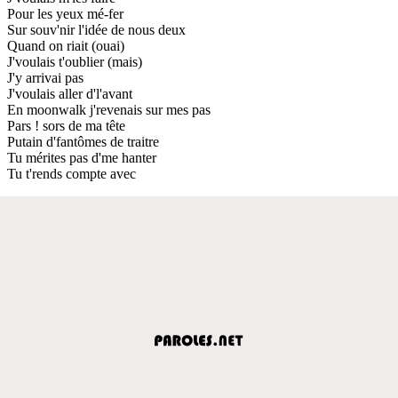
Pour les yeux mé-fer
Sur souv'nir l'idée de nous deux
Quand on riait (ouai)
J'voulais t'oublier (mais)
J'y arrivai pas
J'voulais aller d'l'avant
En moonwalk j'revenais sur mes pas
Pars ! sors de ma tête
Putain d'fantômes de traitre
Tu mérites pas d'me hanter
Tu t'rends compte avec