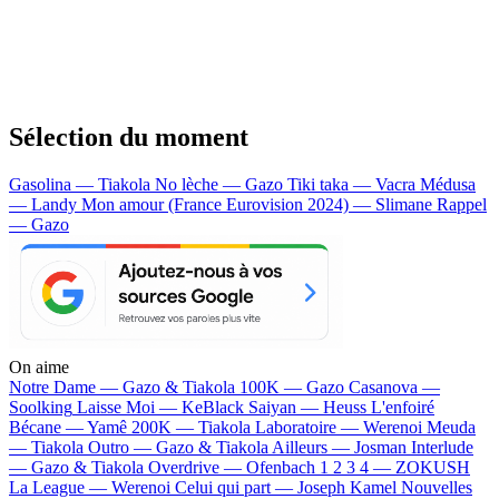
Sélection du moment
Gasolina — Tiakola
No lèche — Gazo
Tiki taka — Vacra
Médusa
— Landy
Mon amour (France Eurovision 2024) — Slimane
Rappel
— Gazo
On aime
Notre Dame —
Gazo & Tiakola
100K —
Gazo
Casanova —
Soolking
Laisse Moi —
KeBlack
Saiyan —
Heuss L'enfoiré
Bécane —
Yamê
200K —
Tiakola
Laboratoire —
Werenoi
Meuda
—
Tiakola
Outro —
Gazo & Tiakola
Ailleurs —
Josman
Interlude
—
Gazo & Tiakola
Overdrive —
Ofenbach
1 2 3 4 —
ZOKUSH
La League —
Werenoi
Celui qui part —
Joseph Kamel
Nouvelles