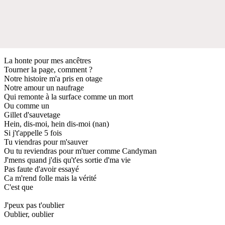
La honte pour mes ancêtres
Tourner la page, commеnt ?
Notre histoire m'a pris en otagе
Notre amour un naufrage
Qui remonte à la surface comme un mort
Ou comme un
Gillet d'sauvetage
Hein, dis-moi, hein dis-moi (nan)
Si j't'appelle 5 fois
Tu viendras pour m'sauver
Ou tu reviendras pour m'tuer comme Candyman
J'mens quand j'dis qu't'es sortie d'ma vie
Pas faute d'avoir essayé
Ca m'rend folle mais la vérité
C'est que
J'peux pas t'oublier
Oublier, oublier