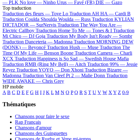
—
PLK
No love —
Ninho
Urus —
Favé (FR)
DIE —
Gazo
Top traduction
Traduction des fleurs —
Tove Lo
Traduction AH HA —
Cardi B
Traduction Coulda Shoulda Woulda —
Russ
Traduction KYLIAN
DICTADOR —
SurNervis
Traduction The Way You Are —
Electric Callboy
Traduction Home To Me —
Tones & I
Traduction
Mi Chico —
DJ Goja
Traduction My Body Isn't Ready —
Sombr
Traduction Danceteria —
Madonna
Traduction MORNING DEW
(DONK) —
Beyoncé
Traduction Hush —
Muse
Traduction The
Time Of My Life —
Benson Boone
Traduction Camera —
Charli
XCX
Traduction Happiness is So Sad —
Swedish House Mafia
Traduction RMB (Ring My Bell) —
Aitch
Traduction 99% —
Jessie
Reyez
Traduction YOYO —
Don Xhoni
Traduction Bizarre —
Madonna
Traduction Van Cleef Pt 2 —
Malie Donn
Traduction
WIDE AWAKE —
Chris Grey
HP mobile
A
B
C
D
E
F
G
H
I
J
K
L
M
N
O
P
Q
R
S
T
U
V
W
X
Y
Z
0-9
Thématiques
Chansons pour faire le sexe
Rap Français
Chansons d'amour
Chansons des Guinguettes
Chansons de Rugby et 3ème mi-temps