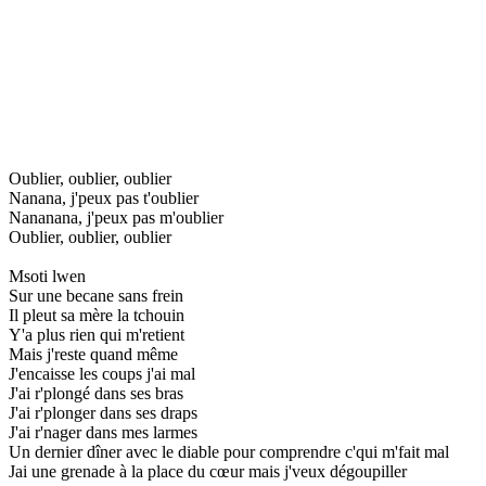
Oublier, oublier, oublier
Nanana, j'peux pas t'oublier
Nananana, j'peux pas m'oublier
Oublier, oublier, oublier
Msoti lwen
Sur une becane sans frein
Il pleut sa mère la tchouin
Y'a plus rien qui m'retient
Mais j'reste quand même
J'encaisse les coups j'ai mal
J'ai r'plongé dans ses bras
J'ai r'plonger dans ses draps
J'ai r'nager dans mes larmes
Un dernier dîner avec le diable pour comprendre c'qui m'fait mal
Jai une grenade à la place du cœur mais j'veux dégoupiller