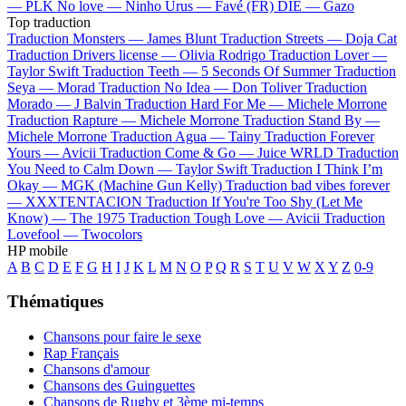
—
PLK
No love —
Ninho
Urus —
Favé (FR)
DIE —
Gazo
Top traduction
Traduction Monsters —
James Blunt
Traduction Streets —
Doja Cat
Traduction Drivers license —
Olivia Rodrigo
Traduction Lover —
Taylor Swift
Traduction Teeth —
5 Seconds Of Summer
Traduction
Seya —
Morad
Traduction No Idea —
Don Toliver
Traduction
Morado —
J Balvin
Traduction Hard For Me —
Michele Morrone
Traduction Rapture —
Michele Morrone
Traduction Stand By —
Michele Morrone
Traduction Agua —
Tainy
Traduction Forever
Yours —
Avicii
Traduction Come & Go —
Juice WRLD
Traduction
You Need to Calm Down —
Taylor Swift
Traduction I Think I’m
Okay —
MGK (Machine Gun Kelly)
Traduction bad vibes forever
—
XXXTENTACION
Traduction If You're Too Shy (Let Me
Know) —
The 1975
Traduction Tough Love —
Avicii
Traduction
Lovefool —
Twocolors
HP mobile
A
B
C
D
E
F
G
H
I
J
K
L
M
N
O
P
Q
R
S
T
U
V
W
X
Y
Z
0-9
Thématiques
Chansons pour faire le sexe
Rap Français
Chansons d'amour
Chansons des Guinguettes
Chansons de Rugby et 3ème mi-temps