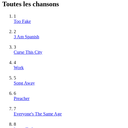
Toutes les chansons
1
Too Fake
2
3 Am Spanish
3
Curse This City
4
Work
5
Song Away
6
Preacher
7
Everyone's The Same Age
8