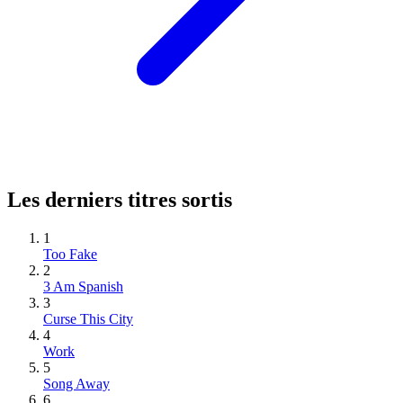
Les derniers titres sortis
1
Too Fake
2
3 Am Spanish
3
Curse This City
4
Work
5
Song Away
6