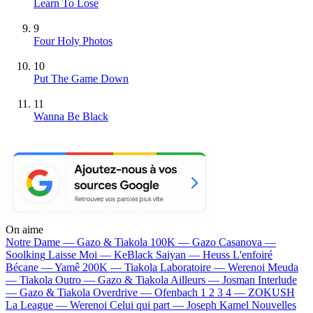
Learn To Lose
9
Four Holy Photos
10
Put The Game Down
11
Wanna Be Black
On aime
Notre Dame —
Gazo & Tiakola
100K —
Gazo
Casanova —
Soolking
Laisse Moi —
KeBlack
Saiyan —
Heuss L'enfoiré
Bécane —
Yamê
200K —
Tiakola
Laboratoire —
Werenoi
Meuda
—
Tiakola
Outro —
Gazo & Tiakola
Ailleurs —
Josman
Interlude
—
Gazo & Tiakola
Overdrive —
Ofenbach
1 2 3 4 —
ZOKUSH
La League —
Werenoi
Celui qui part —
Joseph Kamel
Nouvelles