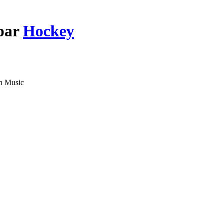
 par
Hockey
h Music