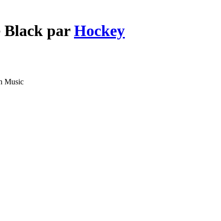
e Black par
Hockey
h Music