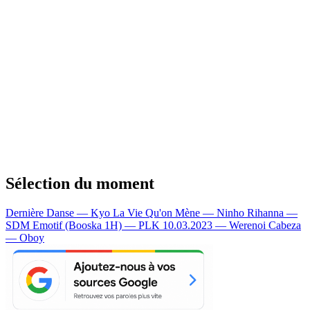
Sélection du moment
Dernière Danse — Kyo
La Vie Qu'on Mène — Ninho
Rihanna —
SDM
Emotif (Booska 1H) — PLK
10.03.2023 — Werenoi
Cabeza
— Oboy