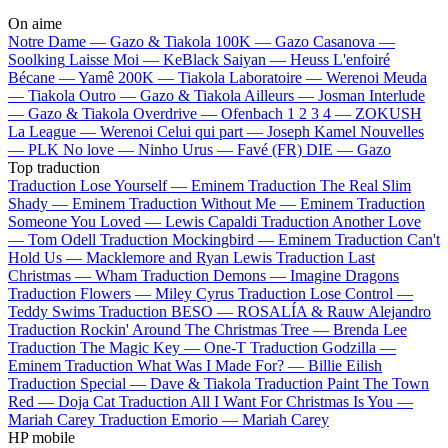
On aime
Notre Dame —
Gazo & Tiakola
100K —
Gazo
Casanova —
Soolking
Laisse Moi —
KeBlack
Saiyan —
Heuss L'enfoiré
Bécane —
Yamê
200K —
Tiakola
Laboratoire —
Werenoi
Meuda
—
Tiakola
Outro —
Gazo & Tiakola
Ailleurs —
Josman
Interlude
—
Gazo & Tiakola
Overdrive —
Ofenbach
1 2 3 4 —
ZOKUSH
La League —
Werenoi
Celui qui part —
Joseph Kamel
Nouvelles
—
PLK
No love —
Ninho
Urus —
Favé (FR)
DIE —
Gazo
Top traduction
Traduction Lose Yourself —
Eminem
Traduction The Real Slim
Shady —
Eminem
Traduction Without Me —
Eminem
Traduction
Someone You Loved —
Lewis Capaldi
Traduction Another Love
—
Tom Odell
Traduction Mockingbird —
Eminem
Traduction Can't
Hold Us —
Macklemore and Ryan Lewis
Traduction Last
Christmas —
Wham
Traduction Demons —
Imagine Dragons
Traduction Flowers —
Miley Cyrus
Traduction Lose Control —
Teddy Swims
Traduction BESO —
ROSALÍA & Rauw Alejandro
Traduction Rockin' Around The Christmas Tree —
Brenda Lee
Traduction The Magic Key —
One-T
Traduction Godzilla —
Eminem
Traduction What Was I Made For? —
Billie Eilish
Traduction Special —
Dave & Tiakola
Traduction Paint The Town
Red —
Doja Cat
Traduction All I Want For Christmas Is You —
Mariah Carey
Traduction Emorio —
Mariah Carey
HP mobile