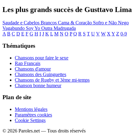
Les plus grands succès de Gusttavo Lima
Saudade e Cabelos Brancos
Cama & Coração
Sofro e Não Nego
Vagabundo
Soy Yo
Outra Madrugada
A
B
C
D
E
F
G
H
I
J
K
L
M
N
O
P
Q
R
S
T
U
V
W
X
Y
Z
0-9
Thématiques
Chansons pour faire le sexe
Rap Français
Chansons d'amour
Chansons des Guinguettes
Chansons de Rugby et 3ème mi-temps
Chanson bonne humeur
Plan de site
Mentions légales
Paramètres cookies
Cookie Settings
© 2026 Paroles.net — Tous droits réservés