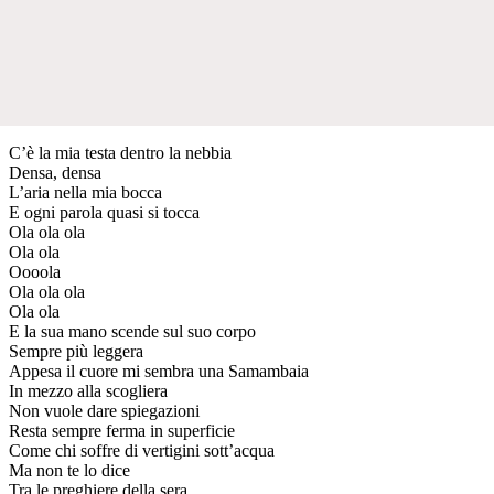
C’è la mia testa dentro la nebbia
Densa, densa
L’aria nella mia bocca
E ogni parola quasi si tocca
Ola ola ola
Ola ola
Oooola
Ola ola ola
Ola ola
E la sua mano scende sul suo corpo
Sempre più leggera
Appesa il cuore mi sembra una Samambaia
In mezzo alla scogliera
Non vuole dare spiegazioni
Resta sempre ferma in superficie
Come chi soffre di vertigini sott’acqua
Ma non te lo dice
Tra le preghiere della sera