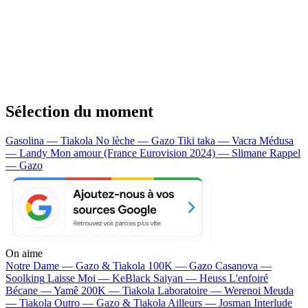
Sélection du moment
Gasolina — Tiakola
No lèche — Gazo
Tiki taka — Vacra
Médusa
— Landy
Mon amour (France Eurovision 2024) — Slimane
Rappel
— Gazo
On aime
Notre Dame —
Gazo & Tiakola
100K —
Gazo
Casanova —
Soolking
Laisse Moi —
KeBlack
Saiyan —
Heuss L'enfoiré
Bécane —
Yamê
200K —
Tiakola
Laboratoire —
Werenoi
Meuda
—
Tiakola
Outro —
Gazo & Tiakola
Ailleurs —
Josman
Interlude