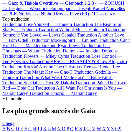
—
Gazo & Tiakola
Overdrive —
Ofenbach
1 2 3 4 —
ZOKUSH
La League —
Werenoi
Celui qui part —
Joseph Kamel
Nouvelles
—
PLK
No love —
Ninho
Urus —
Favé (FR)
DIE —
Gazo
Top traduction
Traduction Lose Yourself —
Eminem
Traduction The Real Slim
Shady —
Eminem
Traduction Without Me —
Eminem
Traduction
Someone You Loved —
Lewis Capaldi
Traduction Another Love
—
Tom Odell
Traduction Mockingbird —
Eminem
Traduction Can't
Hold Us —
Macklemore and Ryan Lewis
Traduction Last
Christmas —
Wham
Traduction Demons —
Imagine Dragons
Traduction Flowers —
Miley Cyrus
Traduction Lose Control —
Teddy Swims
Traduction BESO —
ROSALÍA & Rauw Alejandro
Traduction Rockin' Around The Christmas Tree —
Brenda Lee
Traduction The Magic Key —
One-T
Traduction Godzilla —
Eminem
Traduction What Was I Made For? —
Billie Eilish
Traduction Special —
Dave & Tiakola
Traduction Paint The Town
Red —
Doja Cat
Traduction All I Want For Christmas Is You —
Mariah Carey
Traduction Emorio —
Mariah Carey
HP mobile
Les plus grands succès de Gaia
Chega
A
B
C
D
E
F
G
H
I
J
K
L
M
N
O
P
Q
R
S
T
U
V
W
X
Y
Z
0-9