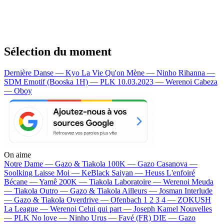
Sélection du moment
Dernière Danse — Kyo
La Vie Qu'on Mène — Ninho
Rihanna —
SDM
Emotif (Booska 1H) — PLK
10.03.2023 — Werenoi
Cabeza
— Oboy
On aime
Notre Dame —
Gazo & Tiakola
100K —
Gazo
Casanova —
Soolking
Laisse Moi —
KeBlack
Saiyan —
Heuss L'enfoiré
Bécane —
Yamê
200K —
Tiakola
Laboratoire —
Werenoi
Meuda
—
Tiakola
Outro —
Gazo & Tiakola
Ailleurs —
Josman
Interlude
—
Gazo & Tiakola
Overdrive —
Ofenbach
1 2 3 4 —
ZOKUSH
La League —
Werenoi
Celui qui part —
Joseph Kamel
Nouvelles
—
PLK
No love —
Ninho
Urus —
Favé (FR)
DIE —
Gazo