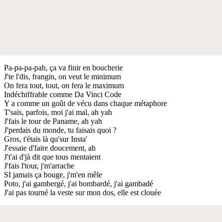
Pa-pa-pa-pah, ça va finir en boucherie
J'te l'dis, frangin, on veut le minimum
On fera tout, tout, on fera le maximum
Indéchiffrable comme Da Vinci Code
Y a comme un goût de vécu dans chaque métaphore
T'sais, parfois, moi j'ai mal, ah yah
J'fais lе tour de Paname, ah yah
J'perdais du mondе, tu faisais quoi ?
Gros, t'étais là qu'sur Insta'
J'essaie d'faire doucement, ah
J't'ai d'jà dit que tous mentaient
J'fais l'tour, j'm'arrache
SI jamais ça bouge, j'm'en mêle
Poto, j'ai gambergé, j'ai bombardé, j'ai gambadé
J'ai pas tourné la veste sur mon dos, elle est clouée