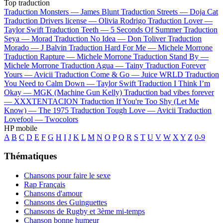
Top traduction
Traduction Monsters —
James Blunt
Traduction Streets —
Doja Cat
Traduction Drivers license —
Olivia Rodrigo
Traduction Lover —
Taylor Swift
Traduction Teeth —
5 Seconds Of Summer
Traduction
Seya —
Morad
Traduction No Idea —
Don Toliver
Traduction
Morado —
J Balvin
Traduction Hard For Me —
Michele Morrone
Traduction Rapture —
Michele Morrone
Traduction Stand By —
Michele Morrone
Traduction Agua —
Tainy
Traduction Forever
Yours —
Avicii
Traduction Come & Go —
Juice WRLD
Traduction
You Need to Calm Down —
Taylor Swift
Traduction I Think I’m
Okay —
MGK (Machine Gun Kelly)
Traduction bad vibes forever
—
XXXTENTACION
Traduction If You're Too Shy (Let Me
Know) —
The 1975
Traduction Tough Love —
Avicii
Traduction
Lovefool —
Twocolors
HP mobile
A
B
C
D
E
F
G
H
I
J
K
L
M
N
O
P
Q
R
S
T
U
V
W
X
Y
Z
0-9
Thématiques
Chansons pour faire le sexe
Rap Français
Chansons d'amour
Chansons des Guinguettes
Chansons de Rugby et 3ème mi-temps
Chanson bonne humeur