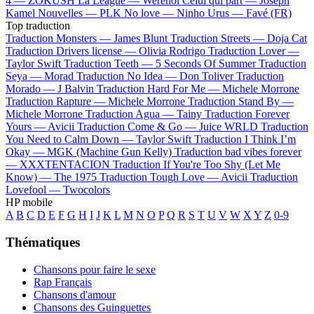
4 —
ZOKUSH
La League —
Werenoi
Celui qui part —
Joseph
Kamel
Nouvelles —
PLK
No love —
Ninho
Urus —
Favé (FR)
Top traduction
Traduction Monsters —
James Blunt
Traduction Streets —
Doja Cat
Traduction Drivers license —
Olivia Rodrigo
Traduction Lover —
Taylor Swift
Traduction Teeth —
5 Seconds Of Summer
Traduction
Seya —
Morad
Traduction No Idea —
Don Toliver
Traduction
Morado —
J Balvin
Traduction Hard For Me —
Michele Morrone
Traduction Rapture —
Michele Morrone
Traduction Stand By —
Michele Morrone
Traduction Agua —
Tainy
Traduction Forever
Yours —
Avicii
Traduction Come & Go —
Juice WRLD
Traduction
You Need to Calm Down —
Taylor Swift
Traduction I Think I’m
Okay —
MGK (Machine Gun Kelly)
Traduction bad vibes forever
—
XXXTENTACION
Traduction If You're Too Shy (Let Me
Know) —
The 1975
Traduction Tough Love —
Avicii
Traduction
Lovefool —
Twocolors
HP mobile
A
B
C
D
E
F
G
H
I
J
K
L
M
N
O
P
Q
R
S
T
U
V
W
X
Y
Z
0-9
Thématiques
Chansons pour faire le sexe
Rap Français
Chansons d'amour
Chansons des Guinguettes