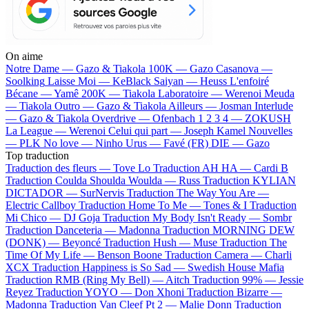
On aime
Notre Dame —
Gazo & Tiakola
100K —
Gazo
Casanova —
Soolking
Laisse Moi —
KeBlack
Saiyan —
Heuss L'enfoiré
Bécane —
Yamê
200K —
Tiakola
Laboratoire —
Werenoi
Meuda
—
Tiakola
Outro —
Gazo & Tiakola
Ailleurs —
Josman
Interlude
—
Gazo & Tiakola
Overdrive —
Ofenbach
1 2 3 4 —
ZOKUSH
La League —
Werenoi
Celui qui part —
Joseph Kamel
Nouvelles
—
PLK
No love —
Ninho
Urus —
Favé (FR)
DIE —
Gazo
Top traduction
Traduction des fleurs —
Tove Lo
Traduction AH HA —
Cardi B
Traduction Coulda Shoulda Woulda —
Russ
Traduction KYLIAN
DICTADOR —
SurNervis
Traduction The Way You Are —
Electric Callboy
Traduction Home To Me —
Tones & I
Traduction
Mi Chico —
DJ Goja
Traduction My Body Isn't Ready —
Sombr
Traduction Danceteria —
Madonna
Traduction MORNING DEW
(DONK) —
Beyoncé
Traduction Hush —
Muse
Traduction The
Time Of My Life —
Benson Boone
Traduction Camera —
Charli
XCX
Traduction Happiness is So Sad —
Swedish House Mafia
Traduction RMB (Ring My Bell) —
Aitch
Traduction 99% —
Jessie
Reyez
Traduction YOYO —
Don Xhoni
Traduction Bizarre —
Madonna
Traduction Van Cleef Pt 2 —
Malie Donn
Traduction