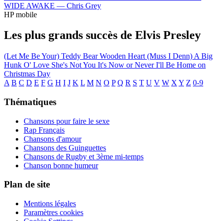
WIDE AWAKE —
Chris Grey
HP mobile
Les plus grands succès de Elvis Presley
(Let Me Be Your) Teddy Bear
Wooden Heart (Muss I Denn)
A Big
Hunk O' Love
She's Not You
It's Now or Never
I'll Be Home on
Christmas Day
A
B
C
D
E
F
G
H
I
J
K
L
M
N
O
P
Q
R
S
T
U
V
W
X
Y
Z
0-9
Thématiques
Chansons pour faire le sexe
Rap Français
Chansons d'amour
Chansons des Guinguettes
Chansons de Rugby et 3ème mi-temps
Chanson bonne humeur
Plan de site
Mentions légales
Paramètres cookies