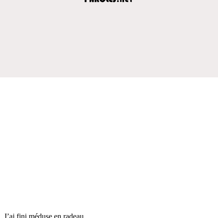
J’ai fini méduse en radeau