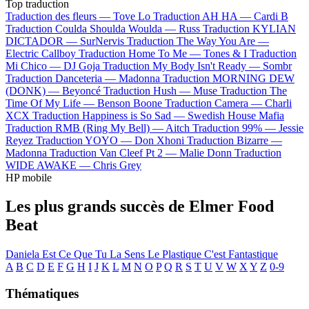
Top traduction
Traduction des fleurs —
Tove Lo
Traduction AH HA —
Cardi B
Traduction Coulda Shoulda Woulda —
Russ
Traduction KYLIAN
DICTADOR —
SurNervis
Traduction The Way You Are —
Electric Callboy
Traduction Home To Me —
Tones & I
Traduction
Mi Chico —
DJ Goja
Traduction My Body Isn't Ready —
Sombr
Traduction Danceteria —
Madonna
Traduction MORNING DEW
(DONK) —
Beyoncé
Traduction Hush —
Muse
Traduction The
Time Of My Life —
Benson Boone
Traduction Camera —
Charli
XCX
Traduction Happiness is So Sad —
Swedish House Mafia
Traduction RMB (Ring My Bell) —
Aitch
Traduction 99% —
Jessie
Reyez
Traduction YOYO —
Don Xhoni
Traduction Bizarre —
Madonna
Traduction Van Cleef Pt 2 —
Malie Donn
Traduction
WIDE AWAKE —
Chris Grey
HP mobile
Les plus grands succès de Elmer Food
Beat
Daniela
Est Ce Que Tu La Sens
Le Plastique C'est Fantastique
A
B
C
D
E
F
G
H
I
J
K
L
M
N
O
P
Q
R
S
T
U
V
W
X
Y
Z
0-9
Thématiques