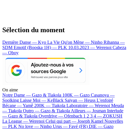
Sélection du moment
Dernière Danse — Kyo
La Vie Qu'on Mène — Ninho
Rihanna —
SDM
Emotif (Booska 1H) — PLK
10.03.2023 — Werenoi
Cabeza
— Oboy
On aime
Notre Dame —
Gazo & Tiakola
100K —
Gazo
Casanova —
Soolking
Laisse Moi —
KeBlack
Saiyan —
Heuss L'enfoiré
Bécane —
Yamê
200K —
Tiakola
Laboratoire —
Werenoi
Meuda
—
Tiakola
Outro —
Gazo & Tiakola
Ailleurs —
Josman
Interlude
—
Gazo & Tiakola
Overdrive —
Ofenbach
1 2 3 4 —
ZOKUSH
La League —
Werenoi
Celui qui part —
Joseph Kamel
Nouvelles
—
PLK
No love —
Ninho
Urus —
Favé (FR)
DIE —
Gazo