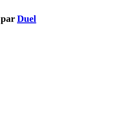
z par
Duel