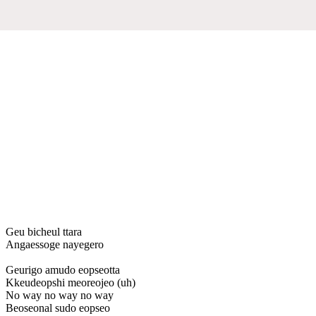
Geu bicheul ttara
Angaessoge nayegero
Geurigo amudo eopseotta
Kkeudeopshi meoreojeo (uh)
No way no way no way
Beoseonal sudo eopseo