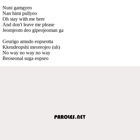
Nuni gamgyeo
Nan himi pullyeo
Oh stay with me here
And don't leave me please
Jeomjeom deo gipeojeoman ga
Geurigo amudo eopseotta
Kkeudeopshi meoreojeo (uh)
No way no way no way
Beoseonal suga eopseo