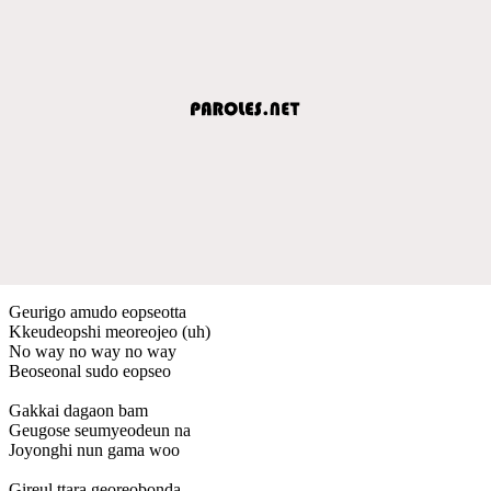
Geurigo amudo eopseotta
Kkeudeopshi meoreojeo (uh)
No way no way no way
Beoseonal sudo eopseo
Gakkai dagaon bam
Geugose seumyeodeun na
Joyonghi nun gama woo
Gireul ttara georeobonda