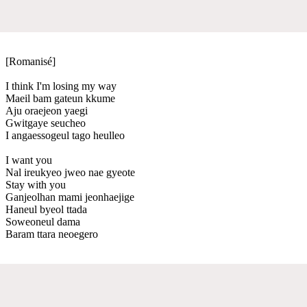
[Romanisé]
I think I'm losing my way
Maeil bam gateun kkume
Aju oraejeon yaegi
Gwitgaye seucheo
I angaessogeul tago heulleo
I want you
Nal ireukyeo jweo nae gyeote
Stay with you
Ganjeolhan mami jeonhaejige
Haneul byeol ttada
Soweoneul dama
Baram ttara neoegero