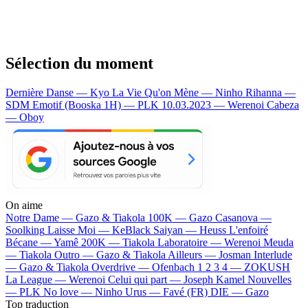
Sélection du moment
Dernière Danse — Kyo
La Vie Qu'on Mène — Ninho
Rihanna —
SDM
Emotif (Booska 1H) — PLK
10.03.2023 — Werenoi
Cabeza
— Oboy
On aime
Notre Dame —
Gazo & Tiakola
100K —
Gazo
Casanova —
Soolking
Laisse Moi —
KeBlack
Saiyan —
Heuss L'enfoiré
Bécane —
Yamê
200K —
Tiakola
Laboratoire —
Werenoi
Meuda
—
Tiakola
Outro —
Gazo & Tiakola
Ailleurs —
Josman
Interlude
—
Gazo & Tiakola
Overdrive —
Ofenbach
1 2 3 4 —
ZOKUSH
La League —
Werenoi
Celui qui part —
Joseph Kamel
Nouvelles
—
PLK
No love —
Ninho
Urus —
Favé (FR)
DIE —
Gazo
Top traduction