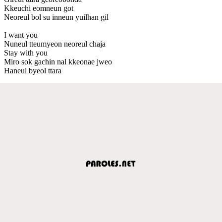
Kkeuchi eomneun got
Neoreul bol su inneun yuilhan gil
I want you
Nuneul tteumyeon neoreul chaja
Stay with you
Miro sok gachin nal kkeonae jweo
Haneul byeol ttara