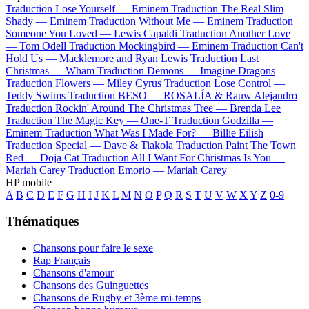
Traduction Lose Yourself —
Eminem
Traduction The Real Slim
Shady —
Eminem
Traduction Without Me —
Eminem
Traduction
Someone You Loved —
Lewis Capaldi
Traduction Another Love
—
Tom Odell
Traduction Mockingbird —
Eminem
Traduction Can't
Hold Us —
Macklemore and Ryan Lewis
Traduction Last
Christmas —
Wham
Traduction Demons —
Imagine Dragons
Traduction Flowers —
Miley Cyrus
Traduction Lose Control —
Teddy Swims
Traduction BESO —
ROSALÍA & Rauw Alejandro
Traduction Rockin' Around The Christmas Tree —
Brenda Lee
Traduction The Magic Key —
One-T
Traduction Godzilla —
Eminem
Traduction What Was I Made For? —
Billie Eilish
Traduction Special —
Dave & Tiakola
Traduction Paint The Town
Red —
Doja Cat
Traduction All I Want For Christmas Is You —
Mariah Carey
Traduction Emorio —
Mariah Carey
HP mobile
A
B
C
D
E
F
G
H
I
J
K
L
M
N
O
P
Q
R
S
T
U
V
W
X
Y
Z
0-9
Thématiques
Chansons pour faire le sexe
Rap Français
Chansons d'amour
Chansons des Guinguettes
Chansons de Rugby et 3ème mi-temps