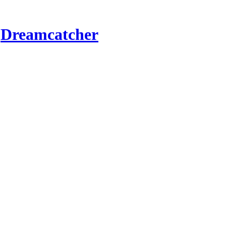
r
Dreamcatcher