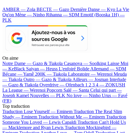
AMBER — Zola
BECTE — Gazo
Dernière Danse — Kyo
La Vie
Qu'on Mène — Ninho
Rihanna — SDM
Emotif (Booska 1H) —
PLK
On aime
Notre Dame —
Gazo & Tiakola
Casanova —
Soolking
Laisse Moi
—
KeBlack
Saiyan —
Heuss L'enfoiré
Bolide Allemand —
SDM
Bécane —
Yamê
200K —
Tiakola
Laboratoire —
Werenoi
Meuda
—
Tiakola
Outro —
Gazo & Tiakola
Ailleurs —
Josman
Interlude
—
Gazo & Tiakola
Overdrive —
Ofenbach
1 2 3 4 —
ZOKUSH
La League —
Werenoi
Popcorn Salé —
Santa
Celui qui part —
Joseph Kamel
Nouvelles —
PLK
No love —
Ninho
Urus —
Favé
(FR)
Top traduction
Traduction Lose Yourself —
Eminem
Traduction The Real Slim
Shady —
Eminem
Traduction Without Me —
Eminem
Traduction
Someone You Loved —
Lewis Capaldi
Traduction Can't Hold Us
—
Macklemore and Ryan Lewis
Traduction Mockingbird —
Eminem
Traduction Another Love —
Tom Odell
Traduction Last