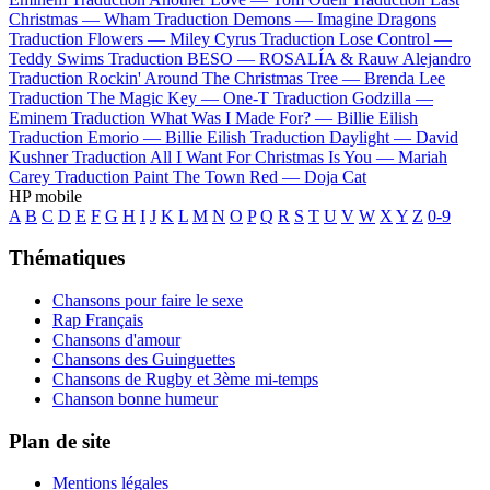
Christmas —
Wham
Traduction Demons —
Imagine Dragons
Traduction Flowers —
Miley Cyrus
Traduction Lose Control —
Teddy Swims
Traduction BESO —
ROSALÍA & Rauw Alejandro
Traduction Rockin' Around The Christmas Tree —
Brenda Lee
Traduction The Magic Key —
One-T
Traduction Godzilla —
Eminem
Traduction What Was I Made For? —
Billie Eilish
Traduction Emorio —
Billie Eilish
Traduction Daylight —
David
Kushner
Traduction All I Want For Christmas Is You —
Mariah
Carey
Traduction Paint The Town Red —
Doja Cat
HP mobile
A
B
C
D
E
F
G
H
I
J
K
L
M
N
O
P
Q
R
S
T
U
V
W
X
Y
Z
0-9
Thématiques
Chansons pour faire le sexe
Rap Français
Chansons d'amour
Chansons des Guinguettes
Chansons de Rugby et 3ème mi-temps
Chanson bonne humeur
Plan de site
Mentions légales