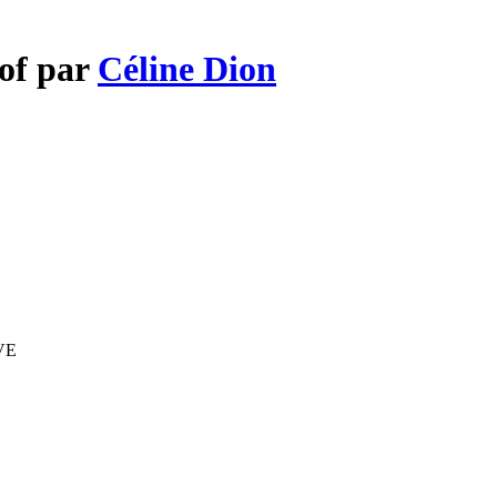
oof par
Céline Dion
IVE