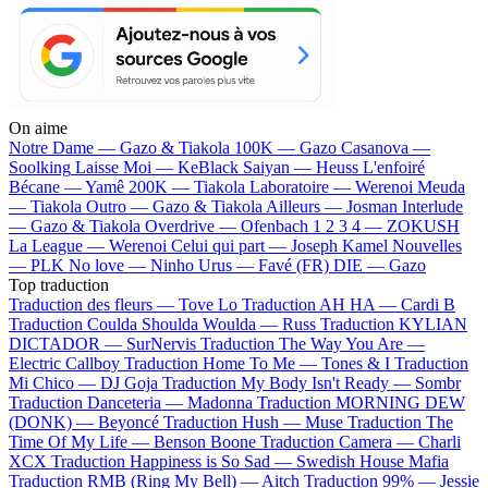
On aime
Notre Dame —
Gazo & Tiakola
100K —
Gazo
Casanova —
Soolking
Laisse Moi —
KeBlack
Saiyan —
Heuss L'enfoiré
Bécane —
Yamê
200K —
Tiakola
Laboratoire —
Werenoi
Meuda
—
Tiakola
Outro —
Gazo & Tiakola
Ailleurs —
Josman
Interlude
—
Gazo & Tiakola
Overdrive —
Ofenbach
1 2 3 4 —
ZOKUSH
La League —
Werenoi
Celui qui part —
Joseph Kamel
Nouvelles
—
PLK
No love —
Ninho
Urus —
Favé (FR)
DIE —
Gazo
Top traduction
Traduction des fleurs —
Tove Lo
Traduction AH HA —
Cardi B
Traduction Coulda Shoulda Woulda —
Russ
Traduction KYLIAN
DICTADOR —
SurNervis
Traduction The Way You Are —
Electric Callboy
Traduction Home To Me —
Tones & I
Traduction
Mi Chico —
DJ Goja
Traduction My Body Isn't Ready —
Sombr
Traduction Danceteria —
Madonna
Traduction MORNING DEW
(DONK) —
Beyoncé
Traduction Hush —
Muse
Traduction The
Time Of My Life —
Benson Boone
Traduction Camera —
Charli
XCX
Traduction Happiness is So Sad —
Swedish House Mafia
Traduction RMB (Ring My Bell) —
Aitch
Traduction 99% —
Jessie