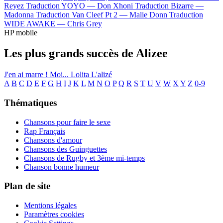
Reyez
Traduction YOYO —
Don Xhoni
Traduction Bizarre —
Madonna
Traduction Van Cleef Pt 2 —
Malie Donn
Traduction
WIDE AWAKE —
Chris Grey
HP mobile
Les plus grands succès de Alizee
J'en ai marre !
Moi... Lolita
L'alizé
A
B
C
D
E
F
G
H
I
J
K
L
M
N
O
P
Q
R
S
T
U
V
W
X
Y
Z
0-9
Thématiques
Chansons pour faire le sexe
Rap Français
Chansons d'amour
Chansons des Guinguettes
Chansons de Rugby et 3ème mi-temps
Chanson bonne humeur
Plan de site
Mentions légales
Paramètres cookies