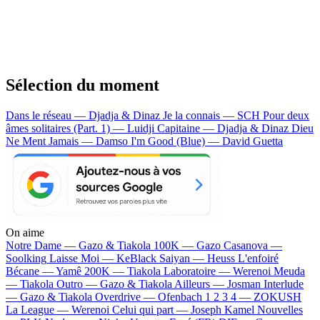
Sélection du moment
Dans le réseau — Djadja & Dinaz
Je la connais — SCH
Pour deux
âmes solitaires (Part. 1) — Luidji
Capitaine — Djadja & Dinaz
Dieu
Ne Ment Jamais — Damso
I'm Good (Blue) — David Guetta
On aime
Notre Dame —
Gazo & Tiakola
100K —
Gazo
Casanova —
Soolking
Laisse Moi —
KeBlack
Saiyan —
Heuss L'enfoiré
Bécane —
Yamê
200K —
Tiakola
Laboratoire —
Werenoi
Meuda
—
Tiakola
Outro —
Gazo & Tiakola
Ailleurs —
Josman
Interlude
—
Gazo & Tiakola
Overdrive —
Ofenbach
1 2 3 4 —
ZOKUSH
La League —
Werenoi
Celui qui part —
Joseph Kamel
Nouvelles