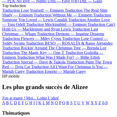
—
PLK
No love —
Ninho
Urus —
Favé (FR)
DIE —
Gazo
Top traduction
Traduction Lose Yourself —
Eminem
Traduction The Real Slim
Shady —
Eminem
Traduction Without Me —
Eminem
Traduction
Someone You Loved —
Lewis Capaldi
Traduction Another Love
—
Tom Odell
Traduction Mockingbird —
Eminem
Traduction Can't
Hold Us —
Macklemore and Ryan Lewis
Traduction Last
Christmas —
Wham
Traduction Demons —
Imagine Dragons
Traduction Flowers —
Miley Cyrus
Traduction Lose Control —
Teddy Swims
Traduction BESO —
ROSALÍA & Rauw Alejandro
Traduction Rockin' Around The Christmas Tree —
Brenda Lee
Traduction The Magic Key —
One-T
Traduction Godzilla —
Eminem
Traduction What Was I Made For? —
Billie Eilish
Traduction Special —
Dave & Tiakola
Traduction Paint The Town
Red —
Doja Cat
Traduction All I Want For Christmas Is You —
Mariah Carey
Traduction Emorio —
Mariah Carey
HP mobile
Les plus grands succès de Alizee
J'en ai marre !
Moi... Lolita
L'alizé
A
B
C
D
E
F
G
H
I
J
K
L
M
N
O
P
Q
R
S
T
U
V
W
X
Y
Z
0-9
Thématiques