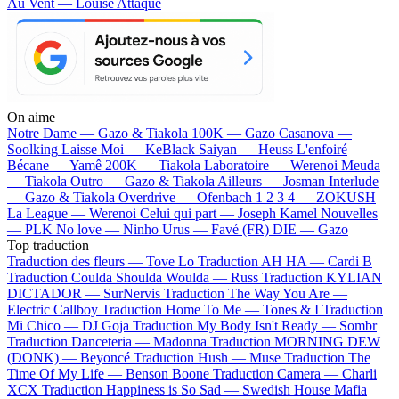
Au Vent — Louise Attaque
On aime
Notre Dame —
Gazo & Tiakola
100K —
Gazo
Casanova —
Soolking
Laisse Moi —
KeBlack
Saiyan —
Heuss L'enfoiré
Bécane —
Yamê
200K —
Tiakola
Laboratoire —
Werenoi
Meuda
—
Tiakola
Outro —
Gazo & Tiakola
Ailleurs —
Josman
Interlude
—
Gazo & Tiakola
Overdrive —
Ofenbach
1 2 3 4 —
ZOKUSH
La League —
Werenoi
Celui qui part —
Joseph Kamel
Nouvelles
—
PLK
No love —
Ninho
Urus —
Favé (FR)
DIE —
Gazo
Top traduction
Traduction des fleurs —
Tove Lo
Traduction AH HA —
Cardi B
Traduction Coulda Shoulda Woulda —
Russ
Traduction KYLIAN
DICTADOR —
SurNervis
Traduction The Way You Are —
Electric Callboy
Traduction Home To Me —
Tones & I
Traduction
Mi Chico —
DJ Goja
Traduction My Body Isn't Ready —
Sombr
Traduction Danceteria —
Madonna
Traduction MORNING DEW
(DONK) —
Beyoncé
Traduction Hush —
Muse
Traduction The
Time Of My Life —
Benson Boone
Traduction Camera —
Charli
XCX
Traduction Happiness is So Sad —
Swedish House Mafia