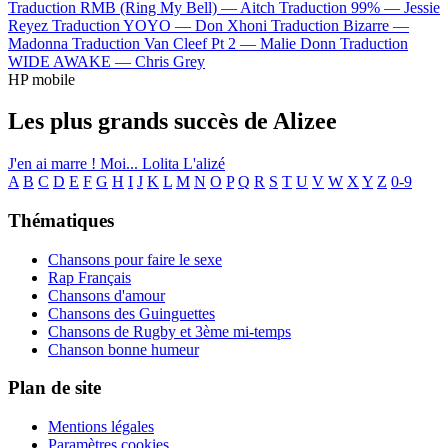
Traduction RMB (Ring My Bell) —
Aitch
Traduction 99% —
Jessie
Reyez
Traduction YOYO —
Don Xhoni
Traduction Bizarre —
Madonna
Traduction Van Cleef Pt 2 —
Malie Donn
Traduction
WIDE AWAKE —
Chris Grey
HP mobile
Les plus grands succès de Alizee
J'en ai marre !
Moi... Lolita
L'alizé
A
B
C
D
E
F
G
H
I
J
K
L
M
N
O
P
Q
R
S
T
U
V
W
X
Y
Z
0-9
Thématiques
Chansons pour faire le sexe
Rap Français
Chansons d'amour
Chansons des Guinguettes
Chansons de Rugby et 3ème mi-temps
Chanson bonne humeur
Plan de site
Mentions légales
Paramètres cookies