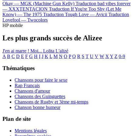
Okay —
MGK (Machine Gun Kelly)
Traduction bad vibes forever
—
XXXTENTACION
Traduction If You're Too Shy (Let Me
Know) —
The 1975
Traduction Tough Love —
Avicii
Traduction
Lovefool —
Twocolors
HP mobile
Les plus grands succès de Alizee
J'en ai marre !
Moi... Lolita
L'alizé
A
B
C
D
E
F
G
H
I
J
K
L
M
N
O
P
Q
R
S
T
U
V
W
X
Y
Z
0-9
Thématiques
Chansons pour faire le sexe
Rap Français
Chansons d'amour
Chansons des Guinguettes
Chansons de Rugby et 3ème mi-temps
Chanson bonne humeur
Plan de site
Mentions légales