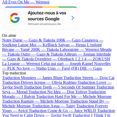
All Eyes On Me — Werenoi
On aime
Notre Dame —
Gazo & Tiakola
100K —
Gazo
Casanova —
Soolking
Laisse Moi —
KeBlack
Saiyan —
Heuss L'enfoiré
Bécane —
Yamê
200K —
Tiakola
Laboratoire —
Werenoi
Meuda
—
Tiakola
Outro —
Gazo & Tiakola
Ailleurs —
Josman
Interlude
—
Gazo & Tiakola
Overdrive —
Ofenbach
1 2 3 4 —
ZOKUSH
La League —
Werenoi
Celui qui part —
Joseph Kamel
Nouvelles
—
PLK
No love —
Ninho
Urus —
Favé (FR)
DIE —
Gazo
Top traduction
Traduction Monsters —
James Blunt
Traduction Streets —
Doja Cat
Traduction Drivers license —
Olivia Rodrigo
Traduction Lover —
Taylor Swift
Traduction Teeth —
5 Seconds Of Summer
Traduction
Seya —
Morad
Traduction No Idea —
Don Toliver
Traduction
Morado —
J Balvin
Traduction Hard For Me —
Michele Morrone
Traduction Rapture —
Michele Morrone
Traduction Stand By —
Michele Morrone
Traduction Agua —
Tainy
Traduction Forever
Yours —
Avicii
Traduction Come & Go —
Juice WRLD
Traduction
You Need to Calm Down —
Taylor Swift
Traduction I Think I’m