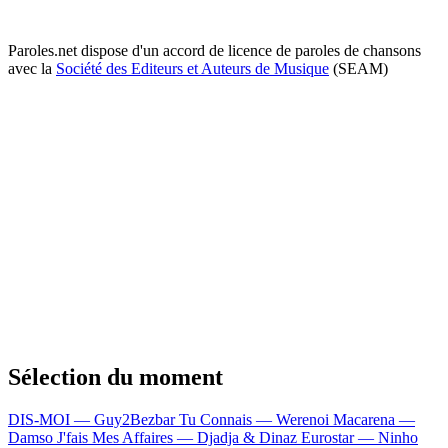
Paroles.net dispose d'un accord de licence de paroles de chansons
avec la
Société des Editeurs et Auteurs de Musique
(SEAM)
Sélection du moment
DIS-MOI — Guy2Bezbar
Tu Connais — Werenoi
Macarena —
Damso
J'fais Mes Affaires — Djadja & Dinaz
Eurostar — Ninho