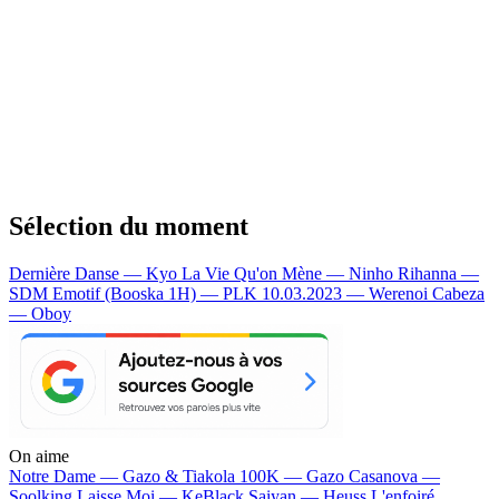
Sélection du moment
Dernière Danse — Kyo
La Vie Qu'on Mène — Ninho
Rihanna —
SDM
Emotif (Booska 1H) — PLK
10.03.2023 — Werenoi
Cabeza
— Oboy
On aime
Notre Dame —
Gazo & Tiakola
100K —
Gazo
Casanova —
Soolking
Laisse Moi —
KeBlack
Saiyan —
Heuss L'enfoiré