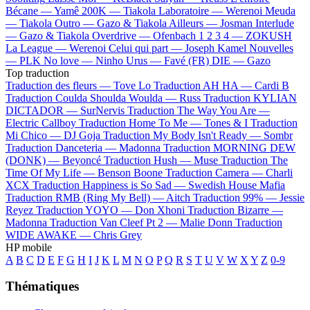
Bécane —
Yamê
200K —
Tiakola
Laboratoire —
Werenoi
Meuda
—
Tiakola
Outro —
Gazo & Tiakola
Ailleurs —
Josman
Interlude
—
Gazo & Tiakola
Overdrive —
Ofenbach
1 2 3 4 —
ZOKUSH
La League —
Werenoi
Celui qui part —
Joseph Kamel
Nouvelles
—
PLK
No love —
Ninho
Urus —
Favé (FR)
DIE —
Gazo
Top traduction
Traduction des fleurs —
Tove Lo
Traduction AH HA —
Cardi B
Traduction Coulda Shoulda Woulda —
Russ
Traduction KYLIAN
DICTADOR —
SurNervis
Traduction The Way You Are —
Electric Callboy
Traduction Home To Me —
Tones & I
Traduction
Mi Chico —
DJ Goja
Traduction My Body Isn't Ready —
Sombr
Traduction Danceteria —
Madonna
Traduction MORNING DEW
(DONK) —
Beyoncé
Traduction Hush —
Muse
Traduction The
Time Of My Life —
Benson Boone
Traduction Camera —
Charli
XCX
Traduction Happiness is So Sad —
Swedish House Mafia
Traduction RMB (Ring My Bell) —
Aitch
Traduction 99% —
Jessie
Reyez
Traduction YOYO —
Don Xhoni
Traduction Bizarre —
Madonna
Traduction Van Cleef Pt 2 —
Malie Donn
Traduction
WIDE AWAKE —
Chris Grey
HP mobile
A
B
C
D
E
F
G
H
I
J
K
L
M
N
O
P
Q
R
S
T
U
V
W
X
Y
Z
0-9
Thématiques