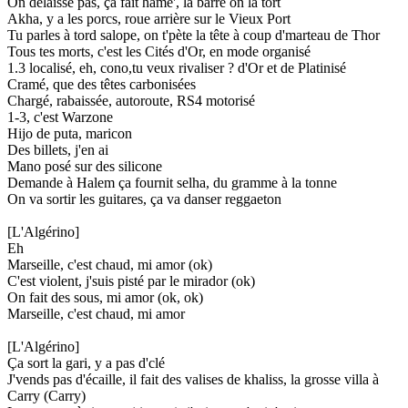
On délaisse pas, ça fait hame', la barre on la tort
Akha, y a les porcs, roue arrière sur le Vieux Port
Tu parles à tord salope, on t'pète la tête à coup d'marteau de Thor
Tous tes morts, c'est les Cités d'Or, en mode organisé
1.3 localisé, eh, cono,tu veux rivaliser ? d'Or et de Platinisé
Cramé, que des têtes carbonisées
Chargé, rabaissée, autoroute, RS4 motorisé
1-3, c'est Warzone
Hijo de puta, maricon
Des billets, j'en ai
Mano posé sur des silicone
Demande à Halem ça fournit selha, du gramme à la tonne
On va sortir les guitares, ça va danser reggaeton
[L'Algérino]
Eh
Marseille, c'est chaud, mi amor (ok)
C'est violent, j'suis pisté par le mirador (ok)
On fait des sous, mi amor (ok, ok)
Marseille, c'est chaud, mi amor
[L'Algérino]
Ça sort la gari, y a pas d'clé
J'vends pas d'écaille, il fait des valises de khaliss, la grosse villa à
Carry (Carry)