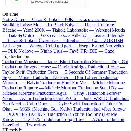
On aime
Notre Dame —
Gazo & Tiakola
100K —
Gazo
Casanova —
Soolking
Laisse Moi —
KeBlack
Saiyan —
Heuss L'enfoiré
Bécane —
Yamê
200K —
Tiakola
Laboratoire —
Werenoi
Meuda
—
Tiakola
Outro —
Gazo & Tiakola
Ailleurs —
Josman
Interlude
—
Gazo & Tiakola
Overdrive —
Ofenbach
1 2 3 4 —
ZOKUSH
La League —
Werenoi
Celui qui part —
Joseph Kamel
Nouvelles
—
PLK
No love —
Ninho
Urus —
Favé (FR)
DIE —
Gazo
Top traduction
Traduction Monsters —
James Blunt
Traduction Streets —
Doja Cat
Traduction Drivers license —
Olivia Rodrigo
Traduction Lover —
Taylor Swift
Traduction Teeth —
5 Seconds Of Summer
Traduction
Seya —
Morad
Traduction No Idea —
Don Toliver
Traduction
Morado —
J Balvin
Traduction Hard For Me —
Michele Morrone
Traduction Rapture —
Michele Morrone
Traduction Stand By —
Michele Morrone
Traduction Agua —
Tainy
Traduction Forever
Yours —
Avicii
Traduction Come & Go —
Juice WRLD
Traduction
You Need to Calm Down —
Taylor Swift
Traduction I Think I’m
Okay —
MGK (Machine Gun Kelly)
Traduction bad vibes forever
—
XXXTENTACION
Traduction If You're Too Shy (Let Me
Know) —
The 1975
Traduction Tough Love —
Avicii
Traduction
Lovefool —
Twocolors
HP mobile