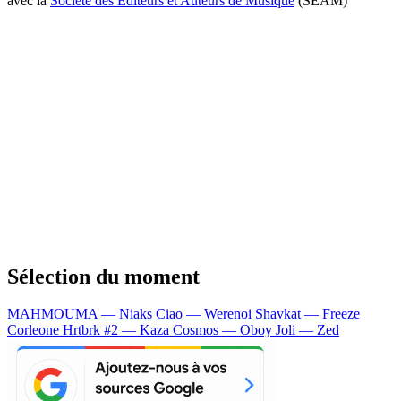
avec la
Société des Editeurs et Auteurs de Musique
(SEAM)
Sélection du moment
MAHMOUMA — Niaks
Ciao — Werenoi
Shavkat — Freeze
Corleone
Hrtbrk #2 — Kaza
Cosmos — Oboy
Joli — Zed