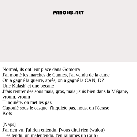
Normal, ils ont leur place dans Gomorra
J'ai monté les marches de Cannes, j'ai vendu de la came
On a gagné la guerre, après, on a gagné la CAN, DZ
Une Kalash' et une bécane
J'fais rentrer des sous mais, gros, mais j'suis bien dans la Mégane,
vroum, vroum
T'inquiète, on met les gaz
Cagoulé sous le casque, t'inquiète pas, nous, on l'écrase
Kofs
[Naps]
J'ai rien vu, j'ai rien entendu, j'vous dirai rien (walou)
T'es tendu, un malentendu, t'en rallumes un (ouh)