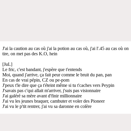
J'ai la caution au cas où j'ai la potion au cas où, j'ai l'.45 au cas où on
tire, on met pas des K.O, hein
[JuL]
Le fric, c'est bandant, j'espère que t'entends
Moi, quand j'arrive, ça fait peur comme le bruit du pan, pan
En cas de vrai pépin, CZ ou pe-pom
J'peux t'le dire que ça t'éteint même si tu t'caches vers Peypin
J'savais pas c'qui allait m'arriver, j'suis pas visionnaire
J'ai galéré sa mère avant d'finir millionnaire
J'ai vu les jeunes braquer, cambuter et voler des Pioneer
J'ai vu le p'tit rentrer, j'ai vu sa daronne en colère