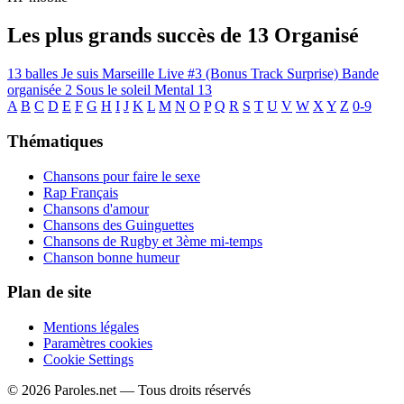
Les plus grands succès de 13 Organisé
13 balles
Je suis Marseille
Live #3 (Bonus Track Surprise)
Bande
organisée 2
Sous le soleil
Mental 13
A
B
C
D
E
F
G
H
I
J
K
L
M
N
O
P
Q
R
S
T
U
V
W
X
Y
Z
0-9
Thématiques
Chansons pour faire le sexe
Rap Français
Chansons d'amour
Chansons des Guinguettes
Chansons de Rugby et 3ème mi-temps
Chanson bonne humeur
Plan de site
Mentions légales
Paramètres cookies
Cookie Settings
© 2026 Paroles.net — Tous droits réservés