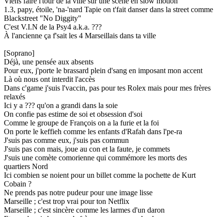
Viens faire l'tour de la ville sur une scène en slow motion
1.3, papy, étoile, 'na-'nard Tapie on t'fait danser dans la street comme
Blackstreet "No Diggity"
C'est V.I.N de la Psy4 a.k.a. ???
À l'ancienne ça f'sait les 4 Marseillais dans ta ville
[Soprano]
Déjà, une pensée aux absents
Pour eux, j'porte le brassard plein d'sang en imposant mon accent
Là où nous ont interdit l'accès
Dans c'game j'suis l'vaccin, pas pour tes Rolex mais pour mes frères
relaxés
Ici y a ??? qu'on a grandi dans la soie
On confie pas estime de soi et obsession d'soi
Comme le groupe de François on a la furie et la foi
On porte le keffieh comme les enfants d'Rafah dans l'pe-ra
J'suis pas comme eux, j'suis pas commun
J'suis pas con mais, joue au con et la faute, je commets
J'suis une comète comorienne qui commémore les morts des
quartiers Nord
Ici combien se noient pour un billet comme la pochette de Kurt
Cobain ?
Ne prends pas notre pudeur pour une image lisse
Marseille ; c'est trop vrai pour ton Netflix
Marseille ; c'est sincère comme les larmes d'un daron