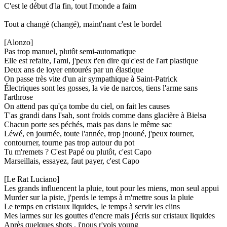
C'est le début d'la fin, tout l'monde a faim
Tout a changé (changé), maint'nant c'est le bordel
[Alonzo]
Pas trop manuel, plutôt semi-automatique
Elle est refaite, l'ami, j'peux t'en dire qu'c'est de l'art plastique
Deux ans de loyer entourés par un élastique
On passe très vite d'un air sympathique à Saint-Patrick
Électriques sont les gosses, la vie de narcos, tiens l'arme sans
l'arthrose
On attend pas qu'ça tombe du ciel, on fait les causes
T'as grandi dans l'sah, sont froids comme dans glacière à Bielsa
Chacun porte ses péchés, mais pas dans le même sac
Léwé, en journée, toute l'année, trop jnouné, j'peux tourner,
contourner, tourne pas trop autour du pot
Tu m'remets ? C'est Papé ou plutôt, c'est Capo
Marseillais, essayez, faut payer, c'est Capo
[Le Rat Luciano]
Les grands influencent la pluie, tout pour les miens, mon seul appui
Murder sur la piste, j'perds le temps à m'mettre sous la pluie
Le temps en cristaux liquides, le temps à servir les clins
Mes larmes sur les gouttes d'encre mais j'écris sur cristaux liquides
Après quelques shots , j'nous r'vois young