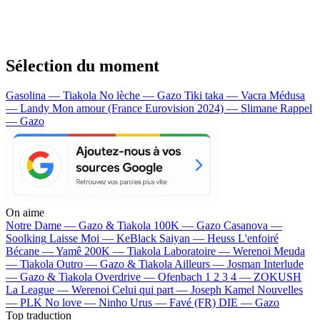
Sélection du moment
Gasolina — Tiakola
No lèche — Gazo
Tiki taka — Vacra
Médusa
— Landy
Mon amour (France Eurovision 2024) — Slimane
Rappel
— Gazo
On aime
Notre Dame —
Gazo & Tiakola
100K —
Gazo
Casanova —
Soolking
Laisse Moi —
KeBlack
Saiyan —
Heuss L'enfoiré
Bécane —
Yamê
200K —
Tiakola
Laboratoire —
Werenoi
Meuda
—
Tiakola
Outro —
Gazo & Tiakola
Ailleurs —
Josman
Interlude
—
Gazo & Tiakola
Overdrive —
Ofenbach
1 2 3 4 —
ZOKUSH
La League —
Werenoi
Celui qui part —
Joseph Kamel
Nouvelles
—
PLK
No love —
Ninho
Urus —
Favé (FR)
DIE —
Gazo
Top traduction