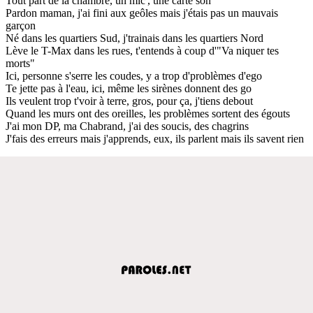
Tout part de la chambre, un mic', une carte son
Pardon maman, j'ai fini aux geôles mais j'étais pas un mauvais
garçon
Né dans les quartiers Sud, j'trainais dans les quartiers Nord
Lève le T-Max dans les rues, t'entends à coup d'"Va niquer tes
morts"
Ici, personne s'serre les coudes, y a trop d'problèmes d'ego
Te jette pas à l'eau, ici, même les sirènes donnent des go
Ils veulent trop t'voir à terre, gros, pour ça, j'tiens debout
Quand les murs ont des oreilles, les problèmes sortent des égouts
J'ai mon DP, ma Chabrand, j'ai des soucis, des chagrins
J'fais des erreurs mais j'apprends, eux, ils parlent mais ils savent rien