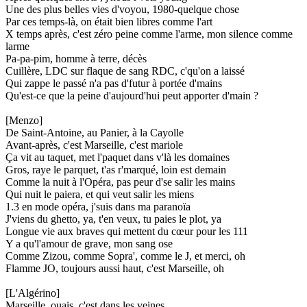
Une des plus belles vies d'voyou, 1980-quelque chose
Par ces temps-là, on était bien libres comme l'art
X temps après, c'est zéro peine comme l'arme, mon silence comme
larme
Pa-pa-pim, homme à terre, décès
Cuillère, LDC sur flaque de sang RDC, c'qu'on a laissé
Qui zappe le passé n'a pas d'futur à portée d'mains
Qu'est-ce que la peine d'aujourd'hui peut apporter d'main ?
[Menzo]
De Saint-Antoine, au Panier, à la Cayolle
Avant-après, c'est Marseille, c'est mariole
Ça vit au taquet, met l'paquet dans v'là les domaines
Gros, raye le parquet, t'as r'marqué, loin est demain
Comme la nuit à l'Opéra, pas peur d'se salir les mains
Qui nuit le paiera, et qui veut salir les miens
1.3 en mode opéra, j'suis dans ma paranoïa
J'viens du ghetto, ya, t'en veux, tu paies le plot, ya
Longue vie aux braves qui mettent du cœur pour les 111
Y a qu'l'amour de grave, mon sang ose
Comme Zizou, comme Sopra', comme le J, et merci, oh
Flamme JO, toujours aussi haut, c'est Marseille, oh
[L'Algérino]
Marseille, ouais, c'est dans les veines