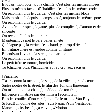
Et ouais, mon pote, tout a changé, c'est plus les mêmes choses
Plus les mêmes façons d's'habiller, c'est plus les mêmes codes
On reconnaît plus le quartier, c'est plus les mêmes blocs
Mais mashallah depuis le temps passé, toujours les mêmes potes
On reconnaît plus le quartier
Avant c'était respect, loyauté, plus de complicité, d'amour et de
sincérité
On reconnaît plus le quartier
Maintenant ça met le pare-balles en été
Ça blague pas, la vérité, c'est chaud, y a trop d'rivalité
Eh, l'atmosphère est tendue comme un string
Entends-tu la voix d'la street, mon art tue
On reconnaît plus le quartier
Le petit frère te torture, homicide
Tu tchatches plus, t'hallucines au rap cru, aux racistes
[Vincenzo]
T'as reconnu la mélodie, le sang, de la ville au grand cœur
Sages poètes de la street, le film des Tontons flingueurs
On m'dit qu'tout a changé, méfie-toi de ton frangin
Influencé et matrixé par des films à l'accent latin
Bats les couilles d'ton cartel, mouille le maillot Van Buyten
Si RedBull donne des ailes, j'suis Papin, j'suis Verstappen
Marseille, city beach, ça va vite, 4Motion