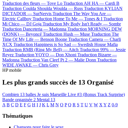
Traduction des fleurs —
Tove Lo
Traduction AH HA —
Cardi B
Traduction Coulda Shoulda Woulda —
Russ
Traduction KYLIAN
DICTADOR —
SurNervis
Traduction The Way You Are —
Electric Callboy
Traduction Home To Me —
Tones & I
Traduction
Mi Chico —
DJ Goja
Traduction My Body Isn't Ready —
Sombr
Traduction Danceteria —
Madonna
Traduction MORNING DEW
(DONK) —
Beyoncé
Traduction Hush —
Muse
Traduction The
Time Of My Life —
Benson Boone
Traduction Camera —
Charli
XCX
Traduction Happiness is So Sad —
Swedish House Mafia
Traduction RMB (Ring My Bell) —
Aitch
Traduction 99% —
Jessie
Reyez
Traduction YOYO —
Don Xhoni
Traduction Bizarre —
Madonna
Traduction Van Cleef Pt 2 —
Malie Donn
Traduction
WIDE AWAKE —
Chris Grey
HP mobile
Les plus grands succès de 13 Organisé
Combien
13 balles
Je suis Marseille
Live #3 (Bonus Track Surprise)
Bande organisée 2
Mental 13
A
B
C
D
E
F
G
H
I
J
K
L
M
N
O
P
Q
R
S
T
U
V
W
X
Y
Z
0-9
Thématiques
Chansons pour faire le sexe