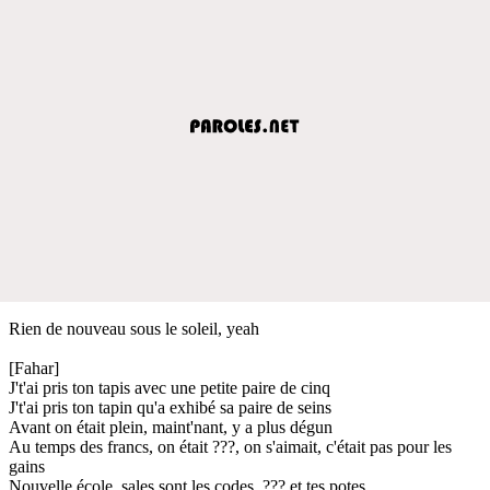
Rien de nouveau sous le soleil, yeah
[Fahar]
J't'ai pris ton tapis avec une petite paire de cinq
J't'ai pris ton tapin qu'a exhibé sa paire de seins
Avant on était plein, maint'nant, y a plus dégun
Au temps des francs, on était ???, on s'aimait, c'était pas pour les
gains
Nouvelle école, sales sont les codes, ??? et tes potes