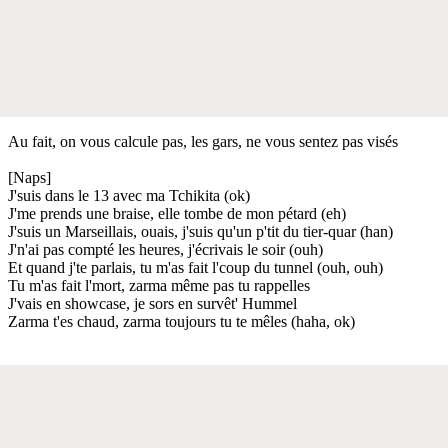
Au fait, on vous calcule pas, les gars, ne vous sentez pas visés
[Naps]
J'suis dans le 13 avec ma Tchikita (ok)
J'me prends une braise, elle tombe de mon pétard (eh)
J'suis un Marseillais, ouais, j'suis qu'un p'tit du tier-quar (han)
J'n'ai pas compté les heures, j'écrivais le soir (ouh)
Et quand j'te parlais, tu m'as fait l'coup du tunnel (ouh, ouh)
Tu m'as fait l'mort, zarma même pas tu rappelles
J'vais en showcase, je sors en survêt' Hummel
Zarma t'es chaud, zarma toujours tu te mêles (haha, ok)