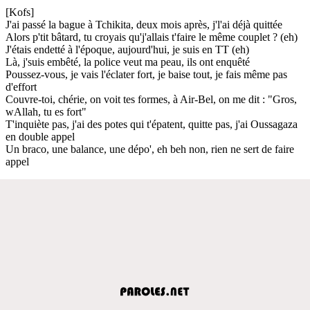
[Kofs]
J'ai passé la bague à Tchikita, deux mois après, j'l'ai déjà quittée
Alors p'tit bâtard, tu croyais qu'j'allais t'faire le même couplet ? (eh)
J'étais endetté à l'époque, aujourd'hui, je suis en TT (eh)
Là, j'suis embêté, la police veut ma peau, ils ont enquêté
Poussez-vous, je vais l'éclater fort, je baise tout, je fais même pas
d'effort
Couvre-toi, chérie, on voit tes formes, à Air-Bel, on me dit : "Gros,
wAllah, tu es fort"
T'inquiète pas, j'ai des potes qui t'épatent, quitte pas, j'ai Oussagaza
en double appel
Un braco, une balance, une dépo', eh beh non, rien ne sert de faire
appel