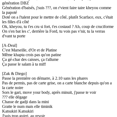
génération DBZ
Génération d'baisés, j'suis ???, on r'vient faire taire kheyou comme
la papoté
Doté on a l'talent pour le mettre de côté, plutôt Scarface, eux, c'était
les filles d'à côté
Ok, kheyou, tu t'es cru si fort, t'es costaud ? Ah, coup de cruciforme
On s'en bat les c', derrière la Ford, tu vois pas v'nir, tu la verras
d'vant ta porte
[A-Deal]
C'est Marseille, d'Or et de Platine
Même khapta crois pas qu'on patine
Ça gé-char des caisses, ça t'allume
Ça passe le salam à ta miff
[Zak & Diego]
Passe la première on démarre, à 2.10 sans les phares
Pas de permis, pas de carte grise, on a carte blanche depuis qu'on a
la carte noire
Sors le gari, move your body, après minuit, j'passe te voir
??? elle dégage
Chasse de gadji dans la mini
Gratte le num mais elle timinik
Katsukiri Katsukiri
J'suis trop guirri, au revoir