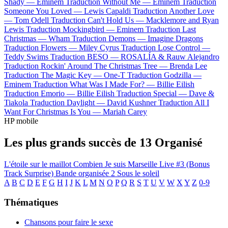
Shady —
Eminem
Traduction Without Me —
Eminem
Traduction
Someone You Loved —
Lewis Capaldi
Traduction Another Love
—
Tom Odell
Traduction Can't Hold Us —
Macklemore and Ryan
Lewis
Traduction Mockingbird —
Eminem
Traduction Last
Christmas —
Wham
Traduction Demons —
Imagine Dragons
Traduction Flowers —
Miley Cyrus
Traduction Lose Control —
Teddy Swims
Traduction BESO —
ROSALÍA & Rauw Alejandro
Traduction Rockin' Around The Christmas Tree —
Brenda Lee
Traduction The Magic Key —
One-T
Traduction Godzilla —
Eminem
Traduction What Was I Made For? —
Billie Eilish
Traduction Emorio —
Billie Eilish
Traduction Special —
Dave &
Tiakola
Traduction Daylight —
David Kushner
Traduction All I
Want For Christmas Is You —
Mariah Carey
HP mobile
Les plus grands succès de 13 Organisé
L'étoile sur le maillot
Combien
Je suis Marseille
Live #3 (Bonus
Track Surprise)
Bande organisée 2
Sous le soleil
A
B
C
D
E
F
G
H
I
J
K
L
M
N
O
P
Q
R
S
T
U
V
W
X
Y
Z
0-9
Thématiques
Chansons pour faire le sexe