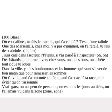
[100 Blaze]
On est calibrés, tu fais le mariole, qui t'a validé ? T'es qu'une tafiole
Que des Marseillais, chez moi, y a pas d'guignol, on t'a rafalé, tu fais
des cabrioles (oh, brr)
J'suis calé dans l'secteur, j't'éteins, si t'as parlé à l'inspecteur (oh, oh)
Des bâtards qui tournent vers chez vous, on a des sous, on achète
tout c'que tu loues
Dans la ville, y a les bonhommes et les hommes qui vont s'lever de
bon matin que pour ramasser les sommes
On t'a vu quand t'as raconté ta life, quand t'as cavalé ta race pour
éviter qu'on t'assomme
Vrais gars, on n'a peur de personne, on est tous les jours au tieks, on
t'a jamais vu dans la zone (zone, zone)