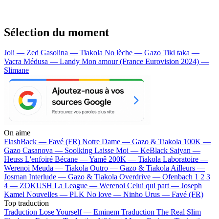
Sélection du moment
Joli — Zed
Gasolina — Tiakola
No lèche — Gazo
Tiki taka —
Vacra
Médusa — Landy
Mon amour (France Eurovision 2024) —
Slimane
On aime
FlashBack —
Favé (FR)
Notre Dame —
Gazo & Tiakola
100K —
Gazo
Casanova —
Soolking
Laisse Moi —
KeBlack
Saiyan —
Heuss L'enfoiré
Bécane —
Yamê
200K —
Tiakola
Laboratoire —
Werenoi
Meuda —
Tiakola
Outro —
Gazo & Tiakola
Ailleurs —
Josman
Interlude —
Gazo & Tiakola
Overdrive —
Ofenbach
1 2 3
4 —
ZOKUSH
La League —
Werenoi
Celui qui part —
Joseph
Kamel
Nouvelles —
PLK
No love —
Ninho
Urus —
Favé (FR)
Top traduction
Traduction Lose Yourself —
Eminem
Traduction The Real Slim