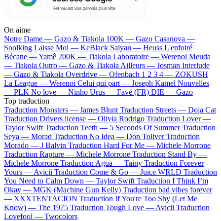
On aime
Notre Dame —
Gazo & Tiakola
100K —
Gazo
Casanova —
Soolking
Laisse Moi —
KeBlack
Saiyan —
Heuss L'enfoiré
Bécane —
Yamê
200K —
Tiakola
Laboratoire —
Werenoi
Meuda
—
Tiakola
Outro —
Gazo & Tiakola
Ailleurs —
Josman
Interlude
—
Gazo & Tiakola
Overdrive —
Ofenbach
1 2 3 4 —
ZOKUSH
La League —
Werenoi
Celui qui part —
Joseph Kamel
Nouvelles
—
PLK
No love —
Ninho
Urus —
Favé (FR)
DIE —
Gazo
Top traduction
Traduction Monsters —
James Blunt
Traduction Streets —
Doja Cat
Traduction Drivers license —
Olivia Rodrigo
Traduction Lover —
Taylor Swift
Traduction Teeth —
5 Seconds Of Summer
Traduction
Seya —
Morad
Traduction No Idea —
Don Toliver
Traduction
Morado —
J Balvin
Traduction Hard For Me —
Michele Morrone
Traduction Rapture —
Michele Morrone
Traduction Stand By —
Michele Morrone
Traduction Agua —
Tainy
Traduction Forever
Yours —
Avicii
Traduction Come & Go —
Juice WRLD
Traduction
You Need to Calm Down —
Taylor Swift
Traduction I Think I’m
Okay —
MGK (Machine Gun Kelly)
Traduction bad vibes forever
—
XXXTENTACION
Traduction If You're Too Shy (Let Me
Know) —
The 1975
Traduction Tough Love —
Avicii
Traduction
Lovefool —
Twocolors