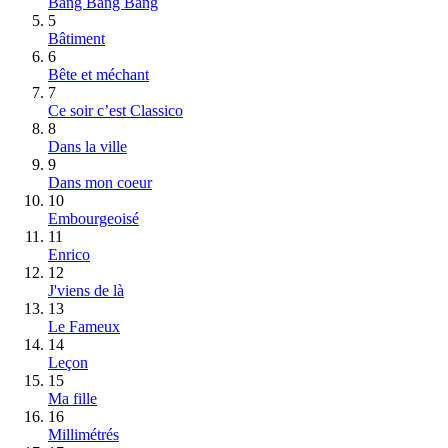
Bang Bang Bang
5
Bâtiment
6
Bête et méchant
7
Ce soir c’est Classico
8
Dans la ville
9
Dans mon coeur
10
Embourgeoisé
11
Enrico
12
J'viens de là
13
Le Fameux
14
Leçon
15
Ma fille
16
Millimétrés