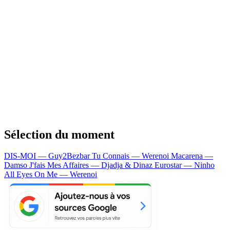
Sélection du moment
DIS-MOI — Guy2Bezbar
Tu Connais — Werenoi
Macarena —
Damso
J'fais Mes Affaires — Djadja & Dinaz
Eurostar — Ninho
All Eyes On Me — Werenoi