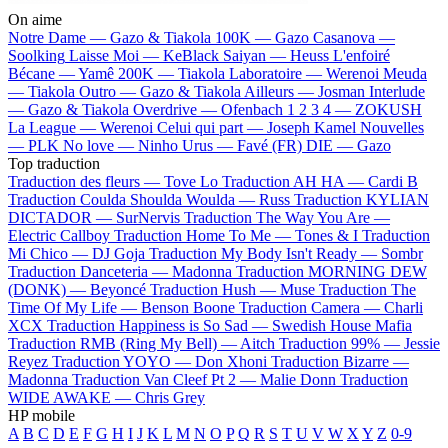
On aime
Notre Dame —
Gazo & Tiakola
100K —
Gazo
Casanova —
Soolking
Laisse Moi —
KeBlack
Saiyan —
Heuss L'enfoiré
Bécane —
Yamê
200K —
Tiakola
Laboratoire —
Werenoi
Meuda
—
Tiakola
Outro —
Gazo & Tiakola
Ailleurs —
Josman
Interlude
—
Gazo & Tiakola
Overdrive —
Ofenbach
1 2 3 4 —
ZOKUSH
La League —
Werenoi
Celui qui part —
Joseph Kamel
Nouvelles
—
PLK
No love —
Ninho
Urus —
Favé (FR)
DIE —
Gazo
Top traduction
Traduction des fleurs —
Tove Lo
Traduction AH HA —
Cardi B
Traduction Coulda Shoulda Woulda —
Russ
Traduction KYLIAN
DICTADOR —
SurNervis
Traduction The Way You Are —
Electric Callboy
Traduction Home To Me —
Tones & I
Traduction
Mi Chico —
DJ Goja
Traduction My Body Isn't Ready —
Sombr
Traduction Danceteria —
Madonna
Traduction MORNING DEW
(DONK) —
Beyoncé
Traduction Hush —
Muse
Traduction The
Time Of My Life —
Benson Boone
Traduction Camera —
Charli
XCX
Traduction Happiness is So Sad —
Swedish House Mafia
Traduction RMB (Ring My Bell) —
Aitch
Traduction 99% —
Jessie
Reyez
Traduction YOYO —
Don Xhoni
Traduction Bizarre —
Madonna
Traduction Van Cleef Pt 2 —
Malie Donn
Traduction
WIDE AWAKE —
Chris Grey
HP mobile
A
B
C
D
E
F
G
H
I
J
K
L
M
N
O
P
Q
R
S
T
U
V
W
X
Y
Z
0-9