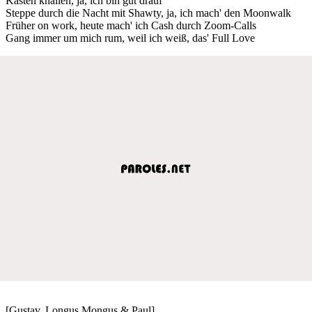
Kasten knallen, ja, ich bin gut drauf
Steppe durch die Nacht mit Shawty, ja, ich mach' den Moonwalk
Früher on work, heute mach' ich Cash durch Zoom-Calls
Gang immer um mich rum, weil ich weiß, das' Full Love
[Gustav, Longus Mongus & Paul]