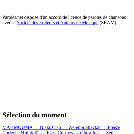
Paroles.net dispose d'un accord de licence de paroles de chansons
avec la
Société des Editeurs et Auteurs de Musique
(SEAM)
Sélection du moment
MAHMOUMA — Niaks
Ciao — Werenoi
Shavkat — Freeze
Corleone
Hrtbrk #2 — Kaza
Cosmos — Oboy
Joli — Zed