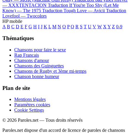
—
XXXTENTACION
Traduction If You're Too Shy (Let Me
Know) —
The 1975
Traduction Tough Love —
Avicii
Traduction
Lovefool —
Twocolors
HP mobile
A
B
C
D
E
F
G
H
I
J
K
L
M
N
O
P
Q
R
S
T
U
V
W
X
Y
Z
0-9
Thématiques
Chansons pour faire le sexe
Rap Français
Chansons d'amour
Chansons des Guinguettes
Chansons de Rugby et 3ème mi-temps
Chanson bonne humeur
Plan de site
Mentions légales
Paramètres cookies
Cookie Settings
© 2026 Paroles.net — Tous droits réservés
Paroles.net dispose d'un accord de licence de paroles de chansons