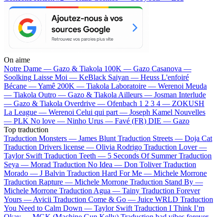
On aime
Notre Dame —
Gazo & Tiakola
100K —
Gazo
Casanova —
Soolking
Laisse Moi —
KeBlack
Saiyan —
Heuss L'enfoiré
Bécane —
Yamê
200K —
Tiakola
Laboratoire —
Werenoi
Meuda
—
Tiakola
Outro —
Gazo & Tiakola
Ailleurs —
Josman
Interlude
—
Gazo & Tiakola
Overdrive —
Ofenbach
1 2 3 4 —
ZOKUSH
La League —
Werenoi
Celui qui part —
Joseph Kamel
Nouvelles
—
PLK
No love —
Ninho
Urus —
Favé (FR)
DIE —
Gazo
Top traduction
Traduction Monsters —
James Blunt
Traduction Streets —
Doja Cat
Traduction Drivers license —
Olivia Rodrigo
Traduction Lover —
Taylor Swift
Traduction Teeth —
5 Seconds Of Summer
Traduction
Seya —
Morad
Traduction No Idea —
Don Toliver
Traduction
Morado —
J Balvin
Traduction Hard For Me —
Michele Morrone
Traduction Rapture —
Michele Morrone
Traduction Stand By —
Michele Morrone
Traduction Agua —
Tainy
Traduction Forever
Yours —
Avicii
Traduction Come & Go —
Juice WRLD
Traduction
You Need to Calm Down —
Taylor Swift
Traduction I Think I’m
Okay —
MGK (Machine Gun Kelly)
Traduction bad vibes forever