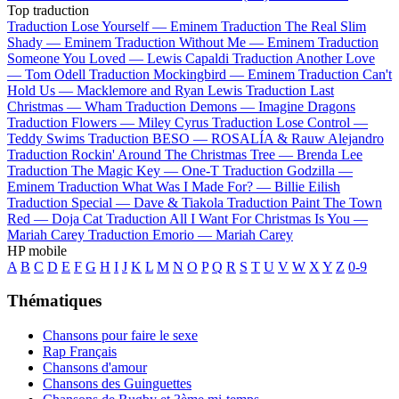
Top traduction
Traduction Lose Yourself —
Eminem
Traduction The Real Slim
Shady —
Eminem
Traduction Without Me —
Eminem
Traduction
Someone You Loved —
Lewis Capaldi
Traduction Another Love
—
Tom Odell
Traduction Mockingbird —
Eminem
Traduction Can't
Hold Us —
Macklemore and Ryan Lewis
Traduction Last
Christmas —
Wham
Traduction Demons —
Imagine Dragons
Traduction Flowers —
Miley Cyrus
Traduction Lose Control —
Teddy Swims
Traduction BESO —
ROSALÍA & Rauw Alejandro
Traduction Rockin' Around The Christmas Tree —
Brenda Lee
Traduction The Magic Key —
One-T
Traduction Godzilla —
Eminem
Traduction What Was I Made For? —
Billie Eilish
Traduction Special —
Dave & Tiakola
Traduction Paint The Town
Red —
Doja Cat
Traduction All I Want For Christmas Is You —
Mariah Carey
Traduction Emorio —
Mariah Carey
HP mobile
A
B
C
D
E
F
G
H
I
J
K
L
M
N
O
P
Q
R
S
T
U
V
W
X
Y
Z
0-9
Thématiques
Chansons pour faire le sexe
Rap Français
Chansons d'amour
Chansons des Guinguettes