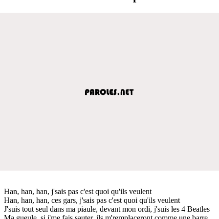
Han, han, han, j'sais pas c'est quoi qu'ils veulent
Han, han, han, ces gars, j'sais pas c'est quoi qu'ils veulent
J'suis tout seul dans ma piaule, devant mon ordi, j'suis les 4 Beatles
Ma gueule, si j'me fais sauter, ils m'remplaceront comme une barre