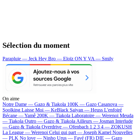
Sélection du moment
Parapluie — Jeck
Hey Bro — Eloïz
ON Y VA — Smily
On aime
Notre Dame —
Gazo & Tiakola
100K —
Gazo
Casanova —
Soolking
Laisse Moi —
KeBlack
Saiyan —
Heuss L'enfoiré
Bécane —
Yamê
200K —
Tiakola
Laboratoire —
Werenoi
Meuda
—
Tiakola
Outro —
Gazo & Tiakola
Ailleurs —
Josman
Interlude
—
Gazo & Tiakola
Overdrive —
Ofenbach
1 2 3 4 —
ZOKUSH
La League —
Werenoi
Celui qui part —
Joseph Kamel
Nouvelles
—
PLK
No love —
Ninho
Urus —
Favé (FR)
DIE —
Gazo