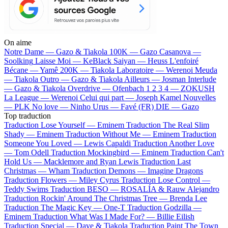
On aime
Notre Dame —
Gazo & Tiakola
100K —
Gazo
Casanova —
Soolking
Laisse Moi —
KeBlack
Saiyan —
Heuss L'enfoiré
Bécane —
Yamê
200K —
Tiakola
Laboratoire —
Werenoi
Meuda
—
Tiakola
Outro —
Gazo & Tiakola
Ailleurs —
Josman
Interlude
—
Gazo & Tiakola
Overdrive —
Ofenbach
1 2 3 4 —
ZOKUSH
La League —
Werenoi
Celui qui part —
Joseph Kamel
Nouvelles
—
PLK
No love —
Ninho
Urus —
Favé (FR)
DIE —
Gazo
Top traduction
Traduction Lose Yourself —
Eminem
Traduction The Real Slim
Shady —
Eminem
Traduction Without Me —
Eminem
Traduction
Someone You Loved —
Lewis Capaldi
Traduction Another Love
—
Tom Odell
Traduction Mockingbird —
Eminem
Traduction Can't
Hold Us —
Macklemore and Ryan Lewis
Traduction Last
Christmas —
Wham
Traduction Demons —
Imagine Dragons
Traduction Flowers —
Miley Cyrus
Traduction Lose Control —
Teddy Swims
Traduction BESO —
ROSALÍA & Rauw Alejandro
Traduction Rockin' Around The Christmas Tree —
Brenda Lee
Traduction The Magic Key —
One-T
Traduction Godzilla —
Eminem
Traduction What Was I Made For? —
Billie Eilish
Traduction Special —
Dave & Tiakola
Traduction Paint The Town