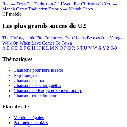
Red —
Doja Cat
Traduction All I Want For Christmas Is You —
Mariah Carey
Traduction Emorio —
Mariah Carey
HP mobile
Les plus grands succès de U2
The Unforgettable Fire
Tomorrow
Two Hearts Beat as One
Vertigo
Walk On
When Love Comes To Town
A
B
C
D
E
F
G
H
I
J
K
L
M
N
O
P
Q
R
S
T
U
V
W
X
Y
Z
0-9
Thématiques
Chansons pour faire le sexe
Rap Français
Chansons d'amour
Chansons des Guinguettes
Chansons de Rugby et 3ème mi-temps
Chanson bonne humeur
Plan de site
Mentions légales
Paramètres cookies