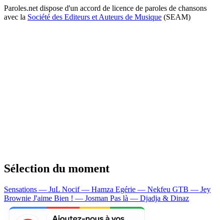
Paroles.net dispose d'un accord de licence de paroles de chansons
avec la
Société des Editeurs et Auteurs de Musique
(SEAM)
Sélection du moment
Sensations — JuL
Nocif — Hamza
Egérie — Nekfeu
GTB — Jey
Brownie
J'aime Bien ! — Josman
Pas là — Djadja & Dinaz