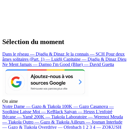
Sélection du moment
Dans le réseau — Djadja & Dinaz
Je la connais — SCH
Pour deux
âmes solitaires (Part. 1) — Luidji
Capitaine — Djadja & Dinaz
Dieu
Ne Ment Jamais — Damso
I'm Good (Blue) — David Guetta
On aime
Notre Dame —
Gazo & Tiakola
100K —
Gazo
Casanova —
Soolking
Laisse Moi —
KeBlack
Saiyan —
Heuss L'enfoiré
Bécane —
Yamê
200K —
Tiakola
Laboratoire —
Werenoi
Meuda
—
Tiakola
Outro —
Gazo & Tiakola
Ailleurs —
Josman
Interlude
—
Gazo & Tiakola
Overdrive —
Ofenbach
1 2 3 4 —
ZOKUSH