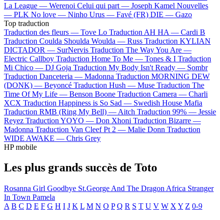
La League —
Werenoi
Celui qui part —
Joseph Kamel
Nouvelles
—
PLK
No love —
Ninho
Urus —
Favé (FR)
DIE —
Gazo
Top traduction
Traduction des fleurs —
Tove Lo
Traduction AH HA —
Cardi B
Traduction Coulda Shoulda Woulda —
Russ
Traduction KYLIAN
DICTADOR —
SurNervis
Traduction The Way You Are —
Electric Callboy
Traduction Home To Me —
Tones & I
Traduction
Mi Chico —
DJ Goja
Traduction My Body Isn't Ready —
Sombr
Traduction Danceteria —
Madonna
Traduction MORNING DEW
(DONK) —
Beyoncé
Traduction Hush —
Muse
Traduction The
Time Of My Life —
Benson Boone
Traduction Camera —
Charli
XCX
Traduction Happiness is So Sad —
Swedish House Mafia
Traduction RMB (Ring My Bell) —
Aitch
Traduction 99% —
Jessie
Reyez
Traduction YOYO —
Don Xhoni
Traduction Bizarre —
Madonna
Traduction Van Cleef Pt 2 —
Malie Donn
Traduction
WIDE AWAKE —
Chris Grey
HP mobile
Les plus grands succès de Toto
Rosanna
Girl Goodbye
St.George And The Dragon
Africa
Stranger
In Town
Pamela
A
B
C
D
E
F
G
H
I
J
K
L
M
N
O
P
Q
R
S
T
U
V
W
X
Y
Z
0-9