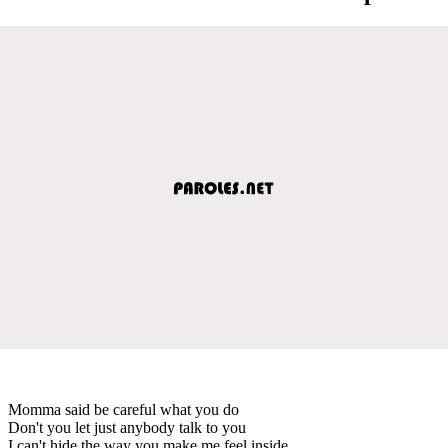
Momma said be careful what you do
Don't you let just anybody talk to you
I can't hide the way you make me feel inside